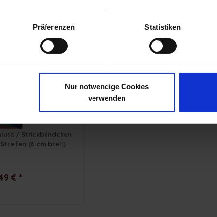
0,06 € *
gten) Cookies zulassen.
ng
Präferenzen
Statistiken
ten vorrätig
Nur notwendige Cookies
verwenden
luss / Strickbündchen
/Streifen (6 cm breit)
49 € *