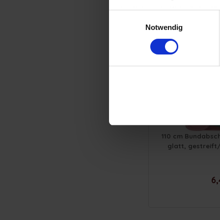
(zur Nutzung der Webseite benöti
Einwilligungsauswahl
Impressum
|
Datenschutzerkläru
Notwendig
10 Sor
110 cm Bundabsch
glatt, gestreift
6,