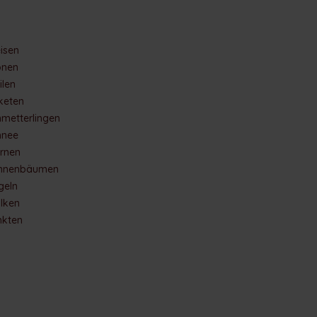
eisen
onen
ilen
keten
hmetterlingen
hnee
ernen
annenbäumen
geln
lken
nkten