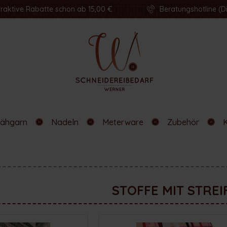
traktive Rabatte schon ab 15,00 €
Beratungshotline (Di
ähgarn
Nadeln
Meterware
Zubehör
STOFFE MIT STREI