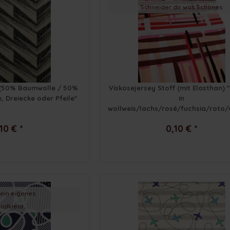
Schneider dir was Schönes
 (50% Baumwolle / 50%
Viskosejersey Stoff (mit Elasthan) 
e, Dreiecke oder Pfeile"
in
wollweis/lachs/rosé/fuchsia/roto/
10 € *
0,10 € *
ein eigenes
ndkleid...