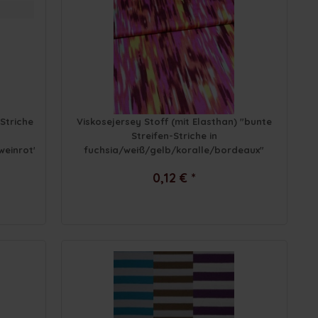
"Striche
Viskosejersey Stoff (mit Elasthan) "bunte
Streifen-Striche in
weinrot"
fuchsia/weiß/gelb/koralle/bordeaux"
0,12 € *