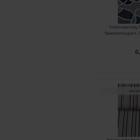
Viskosejersey 
"Seemannsgarn / 
0,
dezen