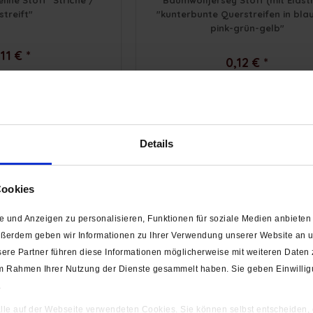
ine Stoff "Striche /
Baumwolljersey Stoff (mit Elast
streift"
"kunterbunte Querstreifen in bla
pink-grün-gelb"
11 € *
0,12 € *
Details
Cookies
 und Anzeigen zu personalisieren, Funktionen für soziale Medien anbieten 
ußerdem geben wir Informationen zu Ihrer Verwendung unserer Website an un
ere Partner führen diese Informationen möglicherweise mit weiteren Daten
Stoff (mit Elasthan)
Baumwolljersey Stoff (mit Elast
e vs. Streifen"
"Sterne auf Streifen"
e im Rahmen Ihrer Nutzung der Dienste gesammelt haben. Sie geben Einwilli
.
10 € *
 alle auf der Webseite verwendeten Cookies. Sie können selbst entscheiden,