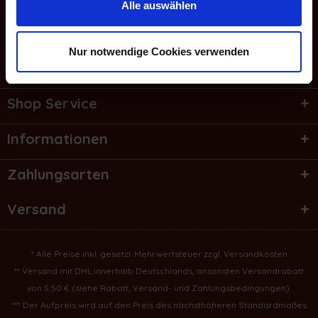
Alle auswählen
Service Hotline
Nur notwendige Cookies verwenden
Bestellung widerrufen
Shop Service
Informationen
Zahlungsarten
Versand
* Alle Preise inkl. gesetzl. Mehrwertsteuer zzgl.
Versandkosten
** Versand mit DHL innerhalb Deutschlands, ansonsten Versandrabatt
von 5,50 € (
siehe Rabatt, Versand- und Zahlungsbedingungen
).
*** Der Aufpreis wird auf den Preis des nächsthöheren Standardmaßes