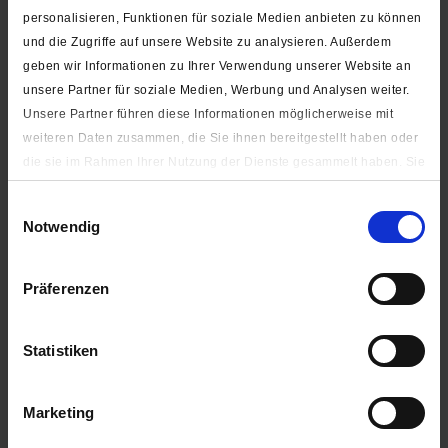
personalisieren, Funktionen für soziale Medien anbieten zu können
und die Zugriffe auf unsere Website zu analysieren. Außerdem
geben wir Informationen zu Ihrer Verwendung unserer Website an
Baumwolle Popeline Stoff "Blümchen mit gepunkteter
unsere Partner für soziale Medien, Werbung und Analysen weiter.
Blätterkontur"
Unsere Partner führen diese Informationen möglicherweise mit
weiteren Daten zusammen, die Sie ihnen bereitgestellt haben oder
ab 0,09 € *
die sie im Rahmen Ihrer Nutzung der Dienste gesammelt haben. Sie
geben Einwilligung zu unseren Cookies, wenn Sie unsere Webseite
Einwilligungsauswahl
weiterhin nutzen.
Notwendig
Unter "Details zeigen" finden Sie alle auf der Webseite
verwendeten Cookies. Sie können selbst entscheiden, ob Sie alle
Präferenzen
oder nur notwendige (zur Nutzung der Webseite benötigten)
Cookies zulassen.
Statistiken
Impressum
|
Datenschutzerklärung
Marketing
Baumwolle Popeline Stoff "Blumen, Herzen und Vögel im