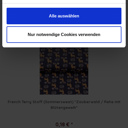
Folklore-Stil"
Alle auswählen
ab 0,09 € *
Nur notwendige Cookies verwenden
French Terry Stoff (Sommersweat) "Zauberwald / Rehe mit
Blütengeweih"
0,18 € *