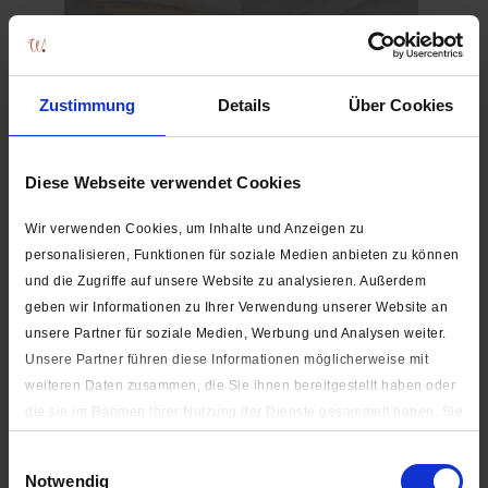
Zustimmung
Details
Über Cookies
Diese Webseite verwendet Cookies
Für Polster / Sitzauflagen
Wir verwenden Cookies, um Inhalte und Anzeigen zu
personalisieren, Funktionen für soziale Medien anbieten zu können
und die Zugriffe auf unsere Website zu analysieren. Außerdem
geben wir Informationen zu Ihrer Verwendung unserer Website an
unsere Partner für soziale Medien, Werbung und Analysen weiter.
Unsere Partner führen diese Informationen möglicherweise mit
weiteren Daten zusammen, die Sie ihnen bereitgestellt haben oder
die sie im Rahmen Ihrer Nutzung der Dienste gesammelt haben. Sie
Für Taschen
geben Einwilligung zu unseren Cookies, wenn Sie unsere Webseite
Einwilligungsauswahl
weiterhin nutzen.
Notwendig