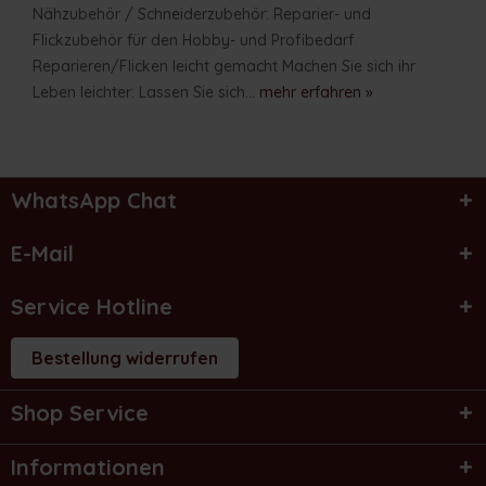
Nähzubehör / Schneiderzubehör: Reparier- und
Flickzubehör für den Hobby- und Profibedarf
Reparieren/Flicken leicht gemacht Machen Sie sich ihr
Leben leichter: Lassen Sie sich...
mehr erfahren »
WhatsApp Chat
E-Mail
Service Hotline
Bestellung widerrufen
Shop Service
Informationen