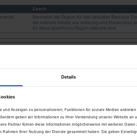
Zweck
rner.de
Beinhaltet die Region für den aktuellen Benutzer. D
die Website Inhalte wie Währung und Steuersätze an
für diese spezifische Region relevant sind.
, wie Besucher mit Webseiten interagieren, indem Informationen a
Zweck
Details
Wird von Google Tag Manager genutzt, um das La
Google-Analytics-Skript-Tags zu steuern.
Registriert eine eindeutige ID, die verwendet wird, 
Cookies
statistische Daten dazu, wie der Besucher die Websit
generieren.
 und Anzeigen zu personalisieren, Funktionen für soziale Medien anbieten 
Sammelt Daten dazu, wie oft ein Benutzer eine Web
ußerdem geben wir Informationen zu Ihrer Verwendung unserer Website an un
hat, sowie Daten für den ersten und letzten Besuch
ere Partner führen diese Informationen möglicherweise mit weiteren Daten
Analytics verwendet.
e im Rahmen Ihrer Nutzung der Dienste gesammelt haben. Sie geben Einwilli
Wird verwendet, um Daten zu Google Analytics übe