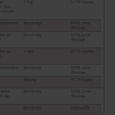
en
1 Tag
HTTP-Cookie
 - Dies
zeige der
sprechendem
Beständig
HTML Local
Storage
ten zu
Beständig
HTML Local
n
Storage
ten zu
1 Jahr
HTTP-Cookie
n
sprechendem
Beständig
HTML Local
Storage
Sitzung
HTTP-Cookie
welche
Beständig
HTML Local
n die
Storage
Beständig
IndexedDB