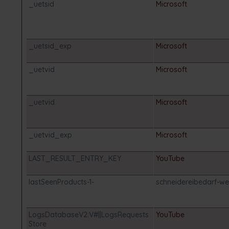
_uetsid
Microsoft
_uetsid_exp
Microsoft
_uetvid
Microsoft
_uetvid
Microsoft
_uetvid_exp
Microsoft
LAST_RESULT_ENTRY_KEY
YouTube
lastSeenProducts-1-
schneidereibedarf-we
LogsDatabaseV2:V#||LogsRequests
YouTube
Store