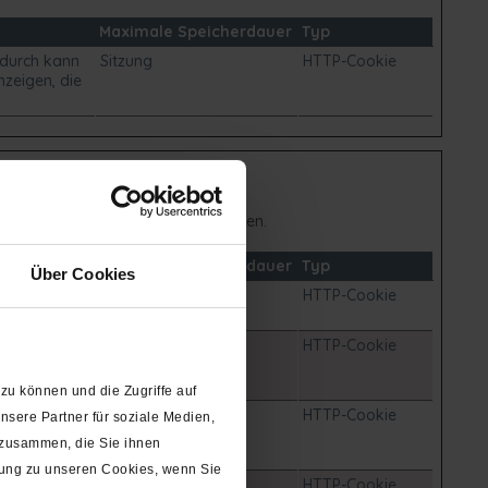
Maximale Speicherdauer
Typ
adurch kann
Sitzung
HTTP-Cookie
zeigen, die
nonym gesammelt und gemeldet werden.
Maximale Speicherdauer
Typ
Über Cookies
den des
1 Tag
HTTP-Cookie
um
2 Jahre
HTTP-Cookie
e nutzt, zu
zu können und die Zugriffe auf
site besucht
2 Jahre
HTTP-Cookie
sere Partner für soziale Medien,
. Von Google
 zusammen, die Sie ihnen
gung zu unseren Cookies, wenn Sie
r das Gerät
1 Tag
HTTP-Cookie