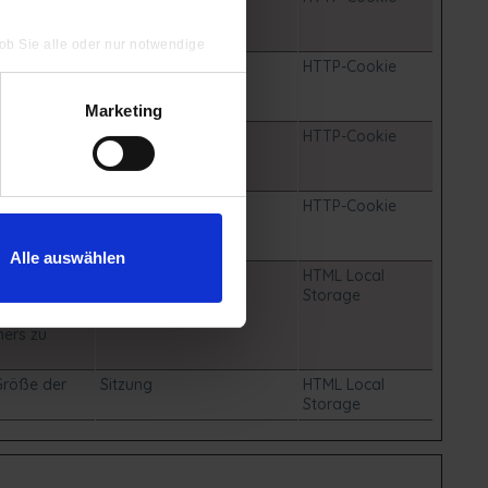
t den
 ob Sie alle oder nur notwendige
um
1 Tag
HTTP-Cookie
e nutzt, zu
Marketing
der Website,
1 Tag
HTTP-Cookie
Verweildauer
der Website,
1 Jahr
HTTP-Cookie
Verweildauer
Alle auswählen
le Sitzung.
Beständig
HTML Local
ionen über
Storage
formationen
hers zu
Größe der
Sitzung
HTML Local
Storage