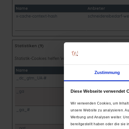
Name
Anbieter
x-cache-context-hash
schneidereibedarf-we
Statistiken (9)
Statistik-Cookies helfen Webseiten-Besitzern zu verstehen
Name
Anbieter
Zustimmung
_dc_gtm_UA-#
Google
_ga
Google
Diese Webseite verwendet 
Wir verwenden Cookies, um Inhalte
_ga_#
Google
unsere Website zu analysieren. A
Werbung und Analysen weiter. Uns
bereitgestellt haben oder die si
_gat
Google