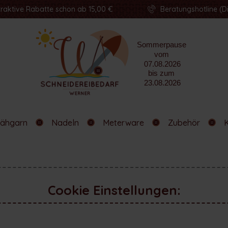
traktive Rabatte schon ab 15,00 €
Beratungshotline (Di
ähgarn
Nadeln
Meterware
Zubehör
Cookie Einstellungen: