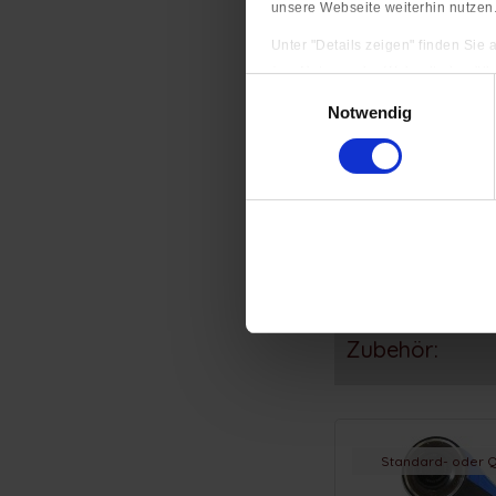
unsere Webseite weiterhin nutzen
Unter "Details zeigen" finden Sie
(zur Nutzung der Webseite benöti
Einwilligungsauswahl
Impressum
|
Datenschutzerkläru
Notwendig
Nah
ab 
Zubehör:
Standard- oder Q