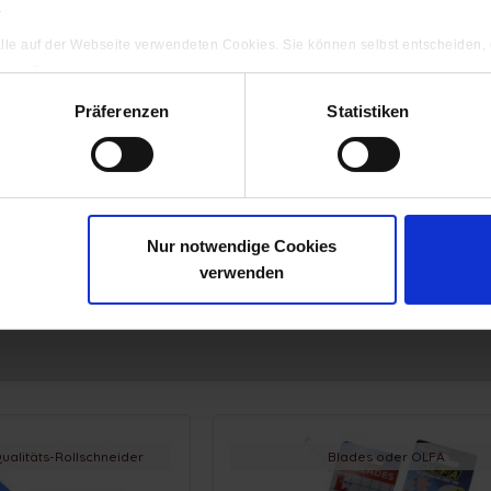
.
 alle auf der Webseite verwendeten Cookies. Sie können selbst entscheiden,
gten) Cookies zulassen.
ng
Präferenzen
Statistiken
ttrenner
Trennschere / Fadenschere
1,50 € *
ab 4,95 € *
Nur notwendige Cookies
verwenden
ualitäts-Rollschneider
Blades oder OLFA