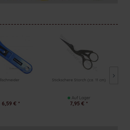
llschneider
Stickschere Storch (ca. 11 cm)
Schn
Auf Lager
 6,59 € *
7,95 € *