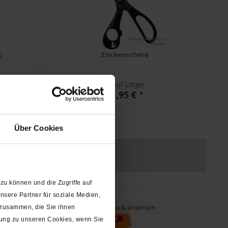
)
Zackenschere
Auf Lager
21,95 € *
Über Cookies
zu können und die Zugriffe auf
sere Partner für soziale Medien,
innovativ & praktisch
 zusammen, die Sie ihnen
gung zu unseren Cookies, wenn Sie