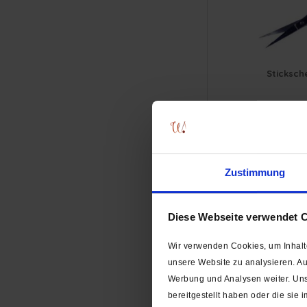
12 cm
12,5 cm
13 cm
15,5 cm
Sticksch
16 cm
17,5 cm
19 cm
A
17
20 cm
21 cm
22 cm
Zustimmung
22,5 cm
23,5 cm
Trenner:
Diese Webseite verwendet 
24 cm
26 cm
Wir verwenden Cookies, um Inhalte
unsere Website zu analysieren. A
Werbung und Analysen weiter. Uns
bereitgestellt haben oder die si