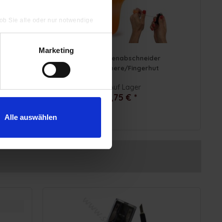
 ob Sie alle oder nur notwendige
Marketing
Ring Fadenabschneider
Trennschere/Fingerhut
Auf Lager
2,75 € *
Alle auswählen