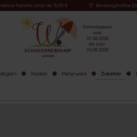
traktive Rabatte schon ab 15,00 €
Beratungshotline (Di
ähgarn
Nadeln
Meterware
Zubehör