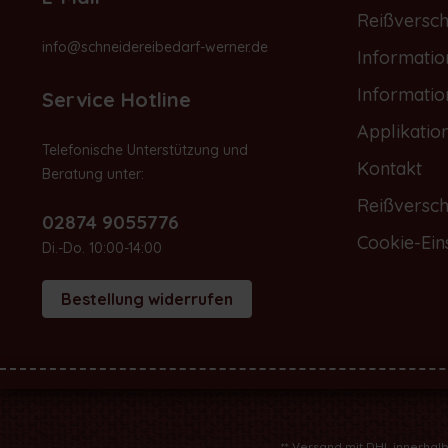
Reißversch
info@schneidereibedarf-werner.de
Informati
Informati
Service Hotline
Applikatio
Telefonische Unterstützung und
Kontakt
Beratung unter:
Reißversch
02874 9055776
Cookie-Ein
Di.-Do. 10:00-14:00
Bestellung widerrufen
** Versand mit DHL innerhal