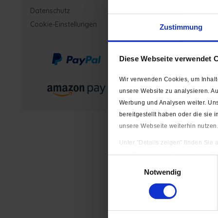
Bezahlung
Datenschutz
Wie kann ich meine Be
Cookie-Einstellungen
Wie löse ich meinen G
Zustimmung
Rücksendung
Diese Webseite verwendet 
Wie sende ich mein Pa
Wir verwenden Cookies, um Inhalte
Mein Konto
unsere Website zu analysieren. A
Werbung und Analysen weiter. Uns
Welche Vorteile habe i
Wie kann ich "Mein Ko
bereitgestellt haben oder die si
Ich habe mein Passwo
unsere Webseite weiterhin nutzen
Wie kann ich meine A
Wie funktionieren die
Unter "Details zeigen" finden Sie
Ich würde gerne stand
(zur Nutzung der Webseite benöti
Wie kann ich "Mein Ko
Einwilligungsauswahl
Impressum
|
Datenschutzerkläru
Notwendig
Kundengrupp
Welche Kundengruppen 
Wo kann ich sehen we
Wie kann ich meine 