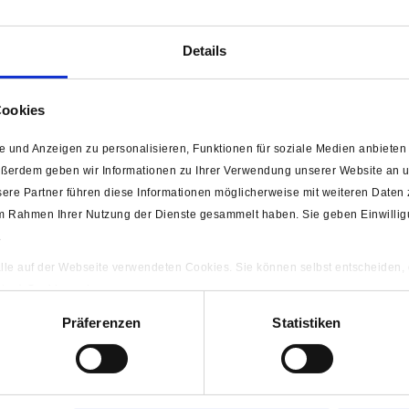
stellung bezahlen?
utschein ein?
Details
Cookies
ket zurück?
 und Anzeigen zu personalisieren, Funktionen für soziale Medien anbieten 
ußerdem geben wir Informationen zu Ihrer Verwendung unserer Website an un
ere Partner führen diese Informationen möglicherweise mit weiteren Daten
ch durch eine Registrierung?
nto" nutzen?
e im Rahmen Ihrer Nutzung der Dienste gesammelt haben. Sie geben Einwilli
rt vergessen, was nun?
.
dresse ändern?
 Wunschliste?
 alle auf der Webseite verwendeten Cookies. Sie können selbst entscheiden,
ardmäßig auf Rechnung kaufen. Kann ich dies einstellen?
gten) Cookies zulassen.
nto" löschen?
ng
Präferenzen
Statistiken
en
gibt es und welche Vorteile bieten Sie mir?
lcher Kundengruppe ich angehöre?
Kundengruppe ändern?