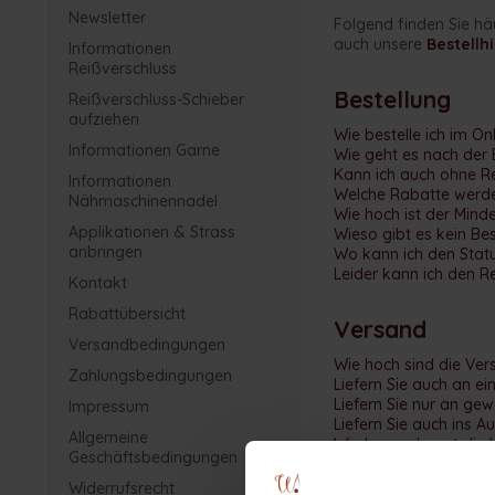
Newsletter
Folgend finden Sie hä
auch unsere
Bestellhi
Informationen
Reißverschluss
Bestellung
Reißverschluss-Schieber
aufziehen
Wie bestelle ich im O
Informationen Garne
Wie geht es nach der 
Kann ich auch ohne Re
Informationen
Welche Rabatte werd
Nähmaschinennadel
Wie hoch ist der Mind
Applikationen & Strass
Wieso gibt es kein Be
anbringen
Wo kann ich den Statu
Leider kann ich den R
Kontakt
Rabattübersicht
Versand
Versandbedingungen
Wie hoch sind die Ve
Zahlungsbedingungen
Liefern Sie auch an ei
Liefern Sie nur an ge
Impressum
Liefern Sie auch ins A
Allgemeine
Wie lange dauert die 
Geschäftsbedingungen
Widerrufsrecht