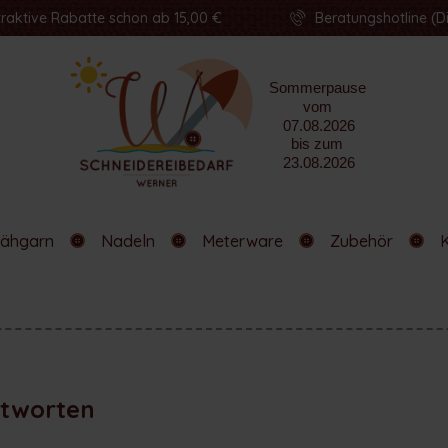
traktive Rabatte schon ab 15,00 €
Beratungshotline (Di
ähgarn
Nadeln
Meterware
Zubehör
ntworten