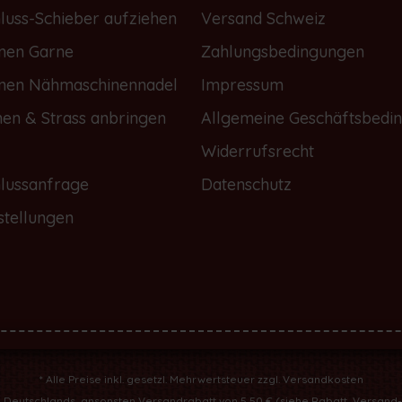
luss-Schieber aufziehen
Versand Schweiz
onen Garne
Zahlungsbedingungen
onen Nähmaschinennadel
Impressum
nen & Strass anbringen
Allgemeine Geschäftsbedi
Widerrufsrecht
lussanfrage
Datenschutz
stellungen
* Alle Preise inkl. gesetzl. Mehrwertsteuer zzgl.
Versandkosten
b Deutschlands, ansonsten Versandrabatt von 5,50 € (
siehe Rabatt, Versand