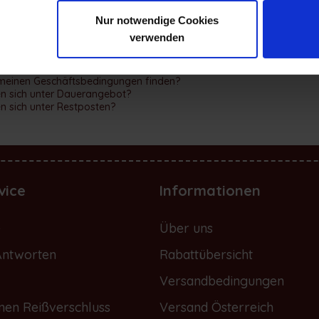
Nur notwendige Cookies
verwenden
seite nicht auf zu laden?
utton des Reißverschlusses wird nicht geladen?
emeinen Geschäftsbedingungen finden?
en sich unter Dauerangebot?
en sich unter Restposten?
vice
Informationen
e
Über uns
Antworten
Rabattübersicht
Versandbedingungen
nen Reißverschluss
Versand Österreich