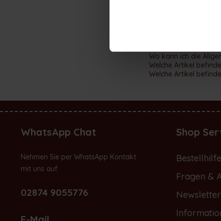
Sonstiges
Wieso hört die Produkt
Der Preis/Warenkorbb
Wo kann ich die Allg
Welche Artikel befind
Welche Artikel befind
WhatsApp Chat
Shop Ser
Nehmen Sie per WhatsApp Kontakt
Bestellhilf
mit uns auf:
Fragen & 
02874 9055776
Newsletter
Informatio
E-Mail