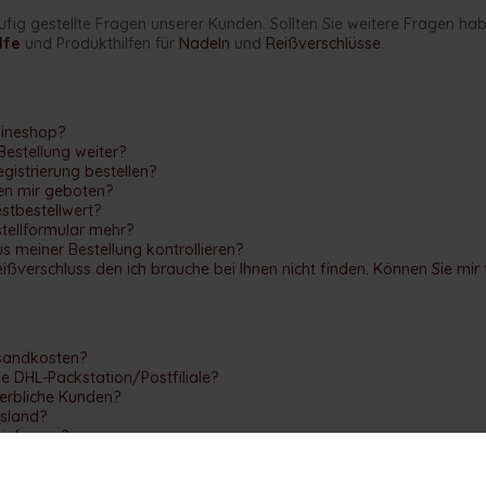
ufig gestellte Fragen unserer Kunden. Sollten Sie weitere Fragen h
lfe
und Produkthilfen für
Nadeln
und
Reißverschlüsse
.
nlineshop?
Bestellung weiter?
gistrierung bestellen?
en mir geboten?
estbestellwert?
stellformular mehr?
s meiner Bestellung kontrollieren?
eißverschluss den ich brauche bei Ihnen nicht finden. Können Sie mir
rsandkosten?
ne DHL-Packstation/Postfiliale?
werbliche Kunden?
usland?
Lieferung?