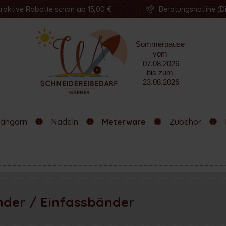
traktive Rabatte schon ab 15,00 €
Beratungshotline (Di
ähgarn
Nadeln
Meterware
Zubehör
nder / Einfassbänder