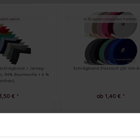
ehm weich
in 16 ausdrucksvollen Farben
Schrägband / Jersey-
Schrägband Elastisch (20 mm br
m, 94% Baumwolle + 6 %
asthan)
3,50 € *
ab 1,40 € *
Elastisches Schrägband / Einfassband in 