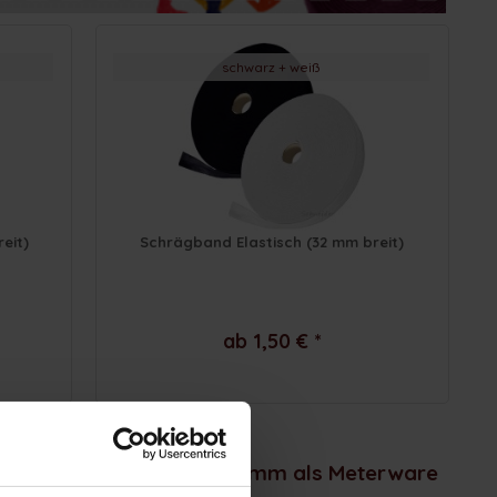
schwarz + weiß
eit)
Schrägband Elastisch (32 mm breit)
ab 1,50 € *
den Breiten 32 mm und 20 mm als Meterware