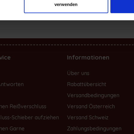
verwenden
vice
Informationen
e
Über uns
Antworten
Rabattübersicht
Versandbedingungen
nen Reißverschluss
Versand Österreich
luss-Schieber aufziehen
Versand Schweiz
onen Garne
Zahlungsbedingungen