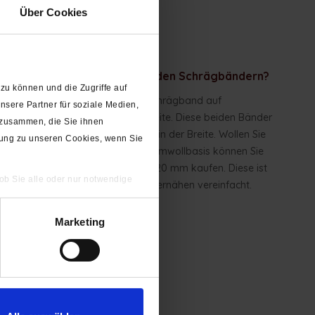
Über Cookies
st der Unterschied zwischen den Schrägbändern?
zu können und die Zugriffe auf
kommen bei uns das elastische Schrägband auf
sere Partner für soziale Medien,
terbasis in
20 mm
und
32 mm
Breite. Diese beiden Bänder
 zusammen, die Sie ihnen
ngefalzt und untersheiden sich nur in der Breite. Wollen Sie
gung zu unseren Cookies, wenn Sie
 ein elatisches Schrägband auf Baumwollbasis können Sie
Baumwolljersey-Schrägband
in 20 mm kaufen. Diese ist
 ob Sie alle oder nur notwendige
ereits vorgefalzt, was Ihnen das vernähen vereinfacht.
Marketing