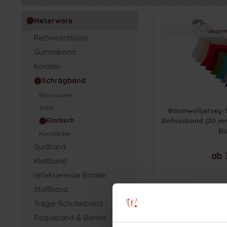
Meterware
angen
Reißverschlüsse
Gummiband
Kordeln
Schrägband
Baumwolle
Satin
Baumwolljersey-
Elastisch
Einfassband (20 m
El
Kunstleder
Gurtband
ab 
Klettband
reflektierende Bänder
Stoßband
Träger-Schulterband
Paspelband & Borten