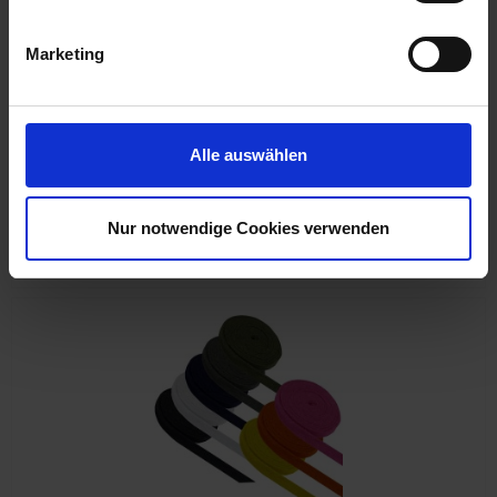
Marketing
Kordelende / Endstück für Kordeln und Bänder (8 mm
breit) silber zum Umbiegen
Alle auswählen
Auf Lager
0,49 € *
Nur notwendige Cookies verwenden