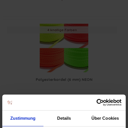
4 knallige Farben
Polyesterkordel (6 mm) NEON
ab 0,85 € *
Zustimmung
Details
Über Cookies