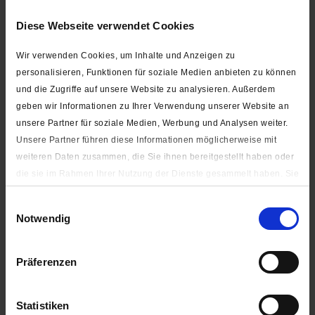
silber & altmessing
Diese Webseite verwendet Cookies
Wir verwenden Cookies, um Inhalte und Anzeigen zu
personalisieren, Funktionen für soziale Medien anbieten zu können
und die Zugriffe auf unsere Website zu analysieren. Außerdem
geben wir Informationen zu Ihrer Verwendung unserer Website an
unsere Partner für soziale Medien, Werbung und Analysen weiter.
Kordelende / Endstück für Kordeln und Bänder (10 mm
Unsere Partner führen diese Informationen möglicherweise mit
breit) zum Andrücken
weiteren Daten zusammen, die Sie ihnen bereitgestellt haben oder
die sie im Rahmen Ihrer Nutzung der Dienste gesammelt haben. Sie
geben Einwilligung zu unseren Cookies, wenn Sie unsere Webseite
ab 0,60 € *
Einwilligungsauswahl
weiterhin nutzen.
Notwendig
Unter "Details zeigen" finden Sie alle auf der Webseite
verwendeten Cookies. Sie können selbst entscheiden, ob Sie alle
Präferenzen
oder nur notwendige (zur Nutzung der Webseite benötigten)
Cookies zulassen.
Statistiken
Impressum
|
Datenschutzerklärung