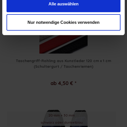
Alle auswählen
4 wunderbare Farben
Nur notwendige Cookies verwenden
Taschengriff-Rohling aus Kunstleder 120 cm x 1 cm
(Schultergurt / Taschenriemen)
ab 4,50 € *
20 mm + 30 mm
schwarz oder dunkelblau