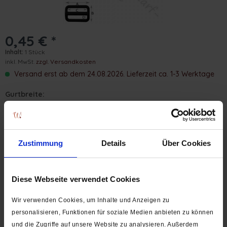
0,45 € *
Inhalt:
1 Stück
inkl. MwSt.
zzgl. Versandkosten
Versand erst ab dem 24.08.2026. Lieferzeit ca. 1-3 Werktage
Gurtbreite:
Zustimmung
Details
Über Cookies
In den
Warenkorb
Stk.
Diese Webseite verwendet Cookies
SCHNELLAUSWAHL:
Wir verwenden Cookies, um Inhalte und Anzeigen zu
personalisieren, Funktionen für soziale Medien anbieten zu können
und die Zugriffe auf unsere Website zu analysieren. Außerdem