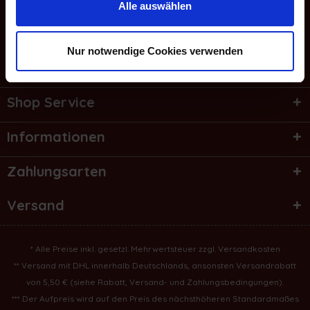
E-Mail
Alle auswählen
Service Hotline
Nur notwendige Cookies verwenden
Bestellung widerrufen
Shop Service
Informationen
Zahlungsarten
Versand
* Alle Preise inkl. gesetzl. Mehrwertsteuer zzgl.
Versandkosten
** Versand mit DHL innerhalb Deutschlands, ansonsten Versandrabatt
von 5,50 € (
siehe Rabatt, Versand- und Zahlungsbedingungen
).
*** Der Aufpreis wird auf den Preis des nächsthöheren Standardmaßes