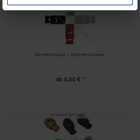
in 4 Farben verfügbar
für Kordeln bis zu 8 mm
Kordelstopper / Zylinderstopper
ab 0,60 € *
4 Farben auf Lager