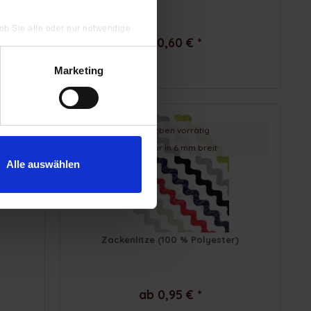
 ob Sie alle oder nur notwendige
ab 0,60 € *
Marketing
in 7 Farben vorrätig
bisher nur in 6 mm breit
Alle auswählen
Zackenlitze (100 % Polyester)
ab 0,95 € *