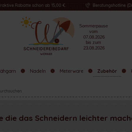
traktive Rabatte schon ab 15,00 €
Beratungshotline (Di
ähgarn
Nadeln
Meterware
Zubehör
e die das Schneidern leichter mac