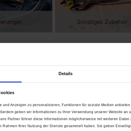
ierungen
Sonstiges Zubehör
ALLE ZUBEHÖRART
Details
en verfügbar
20 Farben erwarten dich
Cookies
 und Anzeigen zu personalisieren, Funktionen für soziale Medien anbieten 
ußerdem geben wir Informationen zu Ihrer Verwendung unserer Website an un
ere Partner führen diese Informationen möglicherweise mit weiteren Daten
/ Forellenfaden (Stärke
Sternzwirn (20 m / Stärke 30/
e im Rahmen Ihrer Nutzung der Dienste gesammelt haben. Sie geben Einwilli