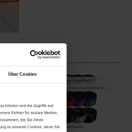
IKEL
Über Cookies
12 Farben - 6 Breiten
für jeden Anlass das passende Band
zu können und die Zugriffe auf
sere Partner für soziale Medien,
 zusammen, die Sie ihnen
2)
Satinband
gung zu unseren Cookies, wenn Sie