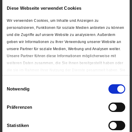
Diese Webseite verwendet Cookies
Wir verwenden Cookies, um Inhalte und Anzeigen zu
personalisieren, Funktionen für soziale Medien anbieten zu können
20 bis 40 mm
und die Zugriffe auf unsere Website zu analysieren. Außerdem
silber
geben wir Informationen zu Ihrer Verwendung unserer Website an
unsere Partner für soziale Medien, Werbung und Analysen weiter.
Unsere Partner führen diese Informationen möglicherweise mit
weiteren Daten zusammen, die Sie ihnen bereitgestellt haben oder
die sie im Rahmen Ihrer Nutzung der Dienste gesammelt haben. Sie
geben Einwilligung zu unseren Cookies, wenn Sie unsere Webseite
Einwilligungsauswahl
Leiterschnalle für Gurtband (Metall)
weiterhin nutzen.
Notwendig
Unter "Details zeigen" finden Sie alle auf der Webseite
verwendeten Cookies. Sie können selbst entscheiden, ob Sie alle
ab 0,55 € *
Präferenzen
oder nur notwendige (zur Nutzung der Webseite benötigten)
Cookies zulassen.
Statistiken
Impressum
|
Datenschutzerklärung