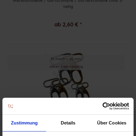
Metallschließe / Gurtschnalle / Gürtelschnalle Oval 2-
teilig
ab 2,60 € *
15 mm bis 40 mm
silber + altmessing
Karabinerhaken für Gurtband (Metall)
Zustimmung
Details
Über Cookies
ab 1,30 € *