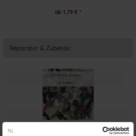
ab 1,79 € *
Reparatur & Zubehör:
für Profis, Bastler
& Tüftler
mind. 100 Reißverschlussschieber bunt sortiert (400 g)