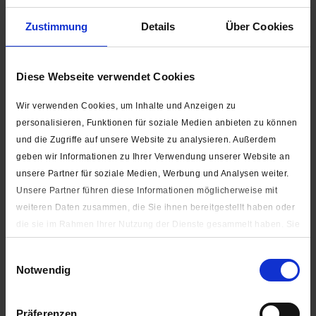
Auf Lager
Zustimmung
Details
Über Cookies
15,99 € *
Diese Webseite verwendet Cookies
Wir verwenden Cookies, um Inhalte und Anzeigen zu
silber, altmessing oder anthrazit
personalisieren, Funktionen für soziale Medien anbieten zu können
und die Zugriffe auf unsere Website zu analysieren. Außerdem
geben wir Informationen zu Ihrer Verwendung unserer Website an
unsere Partner für soziale Medien, Werbung und Analysen weiter.
Unsere Partner führen diese Informationen möglicherweise mit
weiteren Daten zusammen, die Sie ihnen bereitgestellt haben oder
die sie im Rahmen Ihrer Nutzung der Dienste gesammelt haben. Sie
PRYM Zipper mit Karabinerhaken (zum Einhängen)
geben Einwilligung zu unseren Cookies, wenn Sie unsere Webseite
Einwilligungsauswahl
weiterhin nutzen.
Notwendig
Unter "Details zeigen" finden Sie alle auf der Webseite
ab 4,90 € *
verwendeten Cookies. Sie können selbst entscheiden, ob Sie alle
Präferenzen