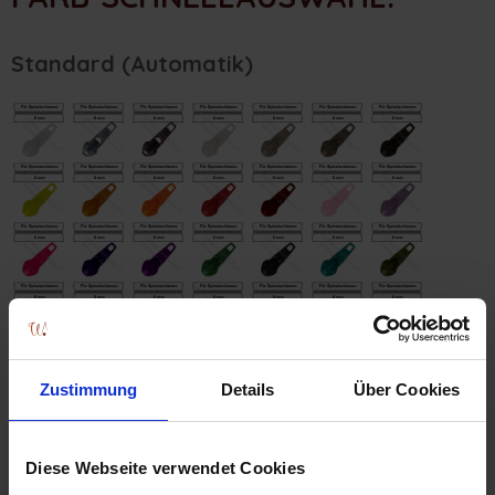
Standard (Automatik)
Zustimmung
Details
Über Cookies
umgekehrter Schieber (Automatik)
Diese Webseite verwendet Cookies