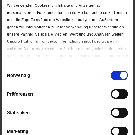
Wir verwenden Cookies, um Inhalte und Anzeigen zu
personalisieren, Funktionen für soziale Medien anbieten zu können
und die Zugriffe auf unsere Website zu analysieren. Außerdem
geben wir Informationen zu Ihrer Verwendung unserer Website an
unsere Partner für soziale Medien, Werbung und Analysen weiter.
Metall-Zeltschieber (ohne Stopp-
Unsere Partner führen diese Informationen möglicherweise mit
Funktion)
weiteren Daten zusammen, die Sie ihnen bereitgestellt haben oder
die sie im Rahmen Ihrer Nutzung der Dienste gesammelt haben. Sie
geben Einwilligung zu unseren Cookies, wenn Sie unsere Webseite
Einwilligungsauswahl
weiterhin nutzen.
Notwendig
Unter "Details zeigen" finden Sie alle auf der Webseite
verwendeten Cookies. Sie können selbst entscheiden, ob Sie alle
Metall-Rucksackschieber (ohne Stopp-
Präferenzen
oder nur notwendige (zur Nutzung der Webseite benötigten)
Funktion)
Cookies zulassen.
Statistiken
Impressum
|
Datenschutzerklärung
Marketing