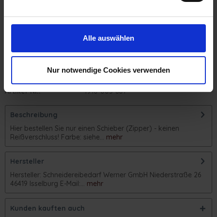
Wendeschieber (Automatik)
Alle auswählen
Auf die Wunschliste
Nur notwendige Cookies verwenden
Artikel-Nr.:
4910-003-601
Beschreibung
Hier bestellen Sie nur einen Schieber (Zipper) - keinen
Reißverschluss! Farbe: siehe...
mehr
Hersteller
Hersteller: Schneidereibedarf Werner GmbH Niederstraße 26
46419 Isselburg E-Mail:...
mehr
Kunden kauften auch