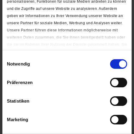
PRYM Zipper mit Karabinerhaken (zum Einhängen)
personalisieren, Funktionen für soziale Medien anbieten zu können
und die Zugriffe auf unsere Website zu analysieren. Außerdem
geben wir Informationen zu Ihrer Verwendung unserer Website an
ab 4,90 € *
unsere Partner für soziale Medien, Werbung und Analysen weiter.
Unsere Partner führen diese Informationen möglicherweise mit
weiteren Daten zusammen, die Sie ihnen bereitgestellt haben oder
die sie im Rahmen Ihrer Nutzung der Dienste gesammelt haben. Sie
geben Einwilligung zu unseren Cookies, wenn Sie unsere Webseite
Einwilligungsauswahl
sehen & gesehen werden
weiterhin nutzen.
Notwendig
Unter "Details zeigen" finden Sie alle auf der Webseite
verwendeten Cookies. Sie können selbst entscheiden, ob Sie alle
Präferenzen
oder nur notwendige (zur Nutzung der Webseite benötigten)
Cookies zulassen.
Statistiken
Impressum
|
Datenschutzerklärung
Reflektierender Anhänger "Stern" (3,5 cm)
Marketing
ab 2,00 € *