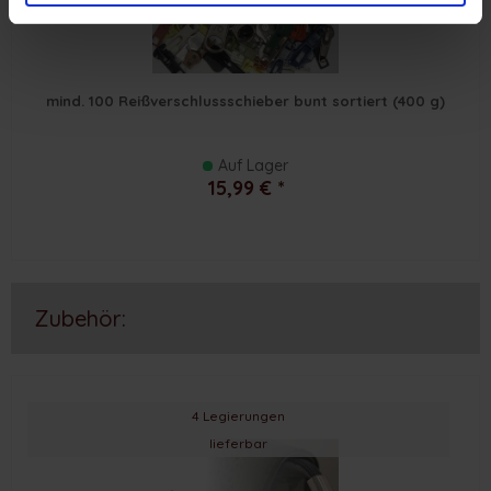
mind. 100 Reißverschlussschieber bunt sortiert (400 g)
Auf Lager
15,99 € *
Zubehör:
4 Legierungen
lieferbar