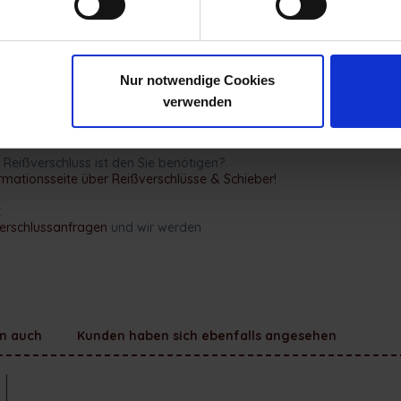
 usw.
Nur notwendige Cookies
verwenden
nden von der Abbildung leicht abweichen!
er Reißverschluss ist den Sie benötigen?
rmationsseite über Reißverschlüsse & Schieber!
:
verschlussanfragen
und wir werden
n auch
Kunden haben sich ebenfalls angesehen