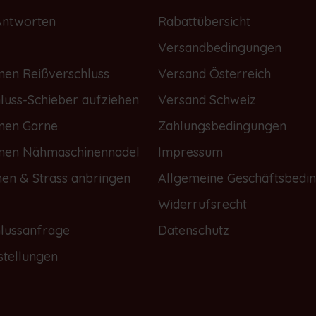
Antworten
Rabattübersicht
Versandbedingungen
nen Reißverschluss
Versand Österreich
luss-Schieber aufziehen
Versand Schweiz
onen Garne
Zahlungsbedingungen
onen Nähmaschinennadel
Impressum
nen & Strass anbringen
Allgemeine Geschäftsbedi
Widerrufsrecht
lussanfrage
Datenschutz
stellungen