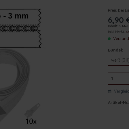
Preis bei E
6,90 
Inhalt:
5 Me
inkl. MwSt.
z
Versand 
Bündel:
Verglei
Artikel-Nr.