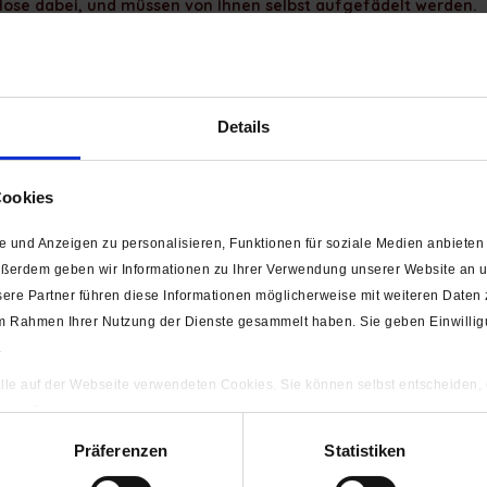
ose dabei, und müssen von Ihnen selbst aufgefädelt werden.
 aufziehen".
 Wenn Sie mehr als 1 x Stück kaufen, werden diese
nicht am Stück
gel
n.
Details
ie das ausfädeln des Schiebers verhindern.
Cookies
 und Anzeigen zu personalisieren, Funktionen für soziale Medien anbieten 
ußerdem geben wir Informationen zu Ihrer Verwendung unserer Website an un
ere Partner führen diese Informationen möglicherweise mit weiteren Daten
e im Rahmen Ihrer Nutzung der Dienste gesammelt haben. Sie geben Einwilli
.
 alle auf der Webseite verwendeten Cookies. Sie können selbst entscheiden,
gten) Cookies zulassen.
ng
Präferenzen
Statistiken