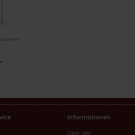
ralschiene
*
vice
Informationen
e
Über uns