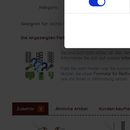
Nähgarn:
Polyester
Geeignet für:
leichte Stoffe, Bettwäsche, Kleider, Kissen
Die angezeigten Farben können aus technischen Grü
Sie sind sich nicht sicher, ob dies d
Informieren Sie sich auf unserer
Info
Falls Sie nicht finden was Sie suchen
Nutzen Sie unser
Formular für Reiß
uns mit Ihnen in Verbindung setzen.
Zubehör
2
Ähnliche Artikel
Kunden kaufte