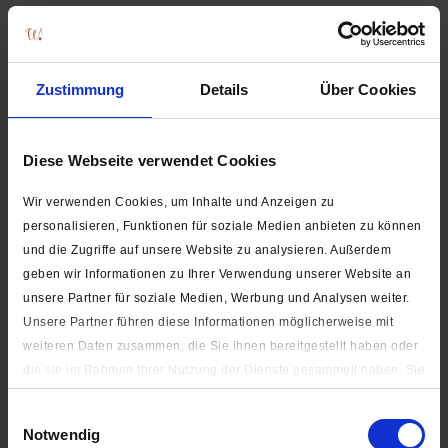
ab 11,00 € *
Zustimmung
Details
Über Cookies
Diese Webseite verwendet Cookies
3 Farben verfügbar
Wir verwenden Cookies, um Inhalte und Anzeigen zu
personalisieren, Funktionen für soziale Medien anbieten zu können
und die Zugriffe auf unsere Website zu analysieren. Außerdem
geben wir Informationen zu Ihrer Verwendung unserer Website an
unsere Partner für soziale Medien, Werbung und Analysen weiter.
Unsere Partner führen diese Informationen möglicherweise mit
Rüschenborte mit Faltenwurf / Wäschespitze 40 mm (nicht
weiteren Daten zusammen, die Sie ihnen bereitgestellt haben oder
elastisch)
die sie im Rahmen Ihrer Nutzung der Dienste gesammelt haben. Sie
geben Einwilligung zu unseren Cookies, wenn Sie unsere Webseite
ab 2,10 € *
Einwilligungsauswahl
weiterhin nutzen.
Notwendig