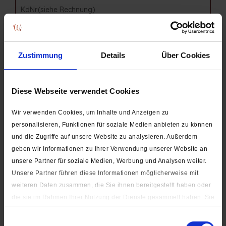
Zustimmung
Details
Über Cookies
Diese Webseite verwendet Cookies
Wir verwenden Cookies, um Inhalte und Anzeigen zu
personalisieren, Funktionen für soziale Medien anbieten zu können
und die Zugriffe auf unsere Website zu analysieren. Außerdem
geben wir Informationen zu Ihrer Verwendung unserer Website an
Die mit einem * markierten Felder sind Pflichtfelder.
unsere Partner für soziale Medien, Werbung und Analysen weiter.
Unsere Partner führen diese Informationen möglicherweise mit
Ich habe die
Datenschutzbestimmungen
zur Kenntnis
weiteren Daten zusammen, die Sie ihnen bereitgestellt haben oder
genommen.
die sie im Rahmen Ihrer Nutzung der Dienste gesammelt haben. Sie
geben Einwilligung zu unseren Cookies, wenn Sie unsere Webseite
Senden
Einwilligungsauswahl
weiterhin nutzen.