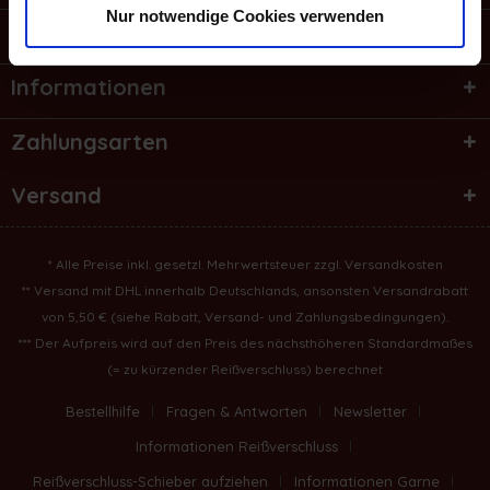
Nur notwendige Cookies verwenden
Shop Service
Informationen
Zahlungsarten
Versand
* Alle Preise inkl. gesetzl. Mehrwertsteuer zzgl.
Versandkosten
** Versand mit DHL innerhalb Deutschlands, ansonsten Versandrabatt
von 5,50 € (
siehe Rabatt, Versand- und Zahlungsbedingungen
).
*** Der Aufpreis wird auf den Preis des nächsthöheren Standardmaßes
(= zu kürzender Reißverschluss) berechnet
Bestellhilfe
Fragen & Antworten
Newsletter
Informationen Reißverschluss
Reißverschluss-Schieber aufziehen
Informationen Garne