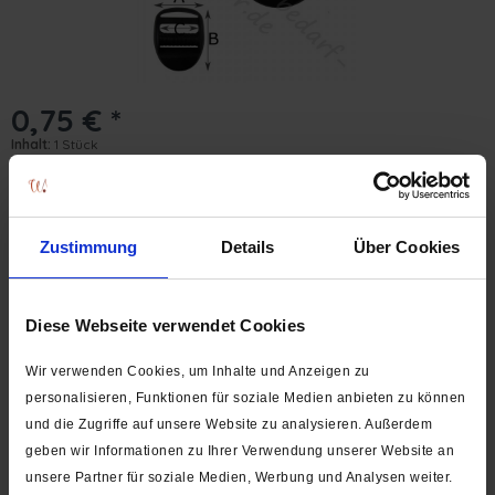
0,75 € *
Inhalt:
1 Stück
inkl. MwSt.
zzgl. Versandkosten
Versand erst ab dem 24.08.2026. Lieferzeit ca. 1-3 Werktage
Gurtbreite:
Zustimmung
Details
Über Cookies
25 mm
In den
Warenkorb
Stk.
Diese Webseite verwendet Cookies
Auf die Wunschliste
Wir verwenden Cookies, um Inhalte und Anzeigen zu
personalisieren, Funktionen für soziale Medien anbieten zu können
Artikel-Nr.:
0937-025
und die Zugriffe auf unsere Website zu analysieren. Außerdem
geben wir Informationen zu Ihrer Verwendung unserer Website an
Beschreibung
unsere Partner für soziale Medien, Werbung und Analysen weiter.