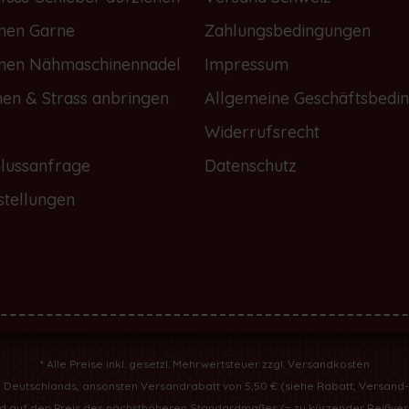
onen Garne
Zahlungsbedingungen
onen Nähmaschinennadel
Impressum
nen & Strass anbringen
Allgemeine Geschäftsbedi
Widerrufsrecht
lussanfrage
Datenschutz
stellungen
* Alle Preise inkl. gesetzl. Mehrwertsteuer zzgl.
Versandkosten
b Deutschlands, ansonsten Versandrabatt von 5,50 € (
siehe Rabatt, Versand
ird auf den Preis des nächsthöheren Standardmaßes (= zu kürzender Reißve