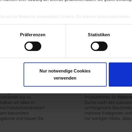
.
Neu im Sortiment:
 alle auf der Webseite verwendeten Cookies. Sie können selbst entscheiden,
gten) Cookies zulassen.
ng
Präferenzen
Statistiken
er Sortiment im Shop für hochwertigen Schneider
Herz eines jeden Schneiders sowie Bastlers höhe
timent zu attraktiven Preisen.
Nur notwendige Cookies
verwenden
Gesucht & schnell g
z begehrt. Von Garnen,
Ausführliche Informatio
Varianten bis zu
Produkthilfen für
Nähmas
haben wir alles im
Suche nach den passend
n und Handarbeitsbedarf
umfangreiche Beschreibun
einem besonders
mehrere Kategorien und 
ngebote und lassen Sie
nur wenigen Klicks, dass