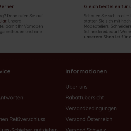
Werner
Gleich bestellen fü
ng? Dann rufen Sie auf
Schauen Sie sich in all
lar
. Unsere
statten Sie sich mit ho
te, damit Ihr Vorhaben
Modeateliers, Schneider
lungsmethoden und eine
Schneidereibedarf Werne
unserem Shop ist für 
vice
Informationen
e
Über uns
Antworten
Rabattübersicht
Versandbedingungen
nen Reißverschluss
Versand Österreich
luss-Schieber aufziehen
Versand Schweiz