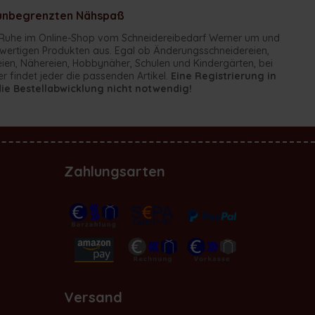
r unbegrenzten Nähspaß
er Ruhe im Online-Shop vom Schneidereibedarf Werner um und
chwertigen Produkten aus. Egal ob Änderungsschneidereien,
eien, Nähereien, Hobbynäher, Schulen und Kindergärten, bei
r findet jeder die passenden Artikel.
Eine Registrierung in
die Bestellabwicklung nicht notwendig!
Zahlungsarten
Versand