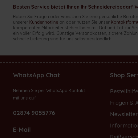
Besten Service bietet Ihnen Ihr Schneidereibedarf 
Haben Sie Fragen oder wünschen Sie eine persönliche Beratu
unserer
Kundenhotline
an oder nutzen Sie unser
Kontaktformu
kompetenten Mitarbeiter stehen Ihnen mit Rat und Tat zur Sei
ein voller Erfolg wird. Günstige Versandkosten, sichere Zah
schnelle Lieferung sind für uns selbstverständlich.
WhatsApp Chat
Shop Ser
Nehmen Sie per WhatsApp Kontakt
Bestellhilf
mit uns auf:
Fragen & 
02874 9055776
Newsletter
Informatio
E-Mail
Reißversch