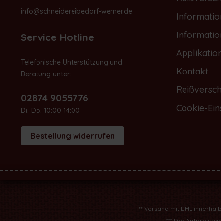
info@schneidereibedarf-werner.de
Informati
Informati
Service Hotline
Applikatio
Telefonische Unterstützung und
Kontakt
Beratung unter:
Reißversch
02874 9055776
Cookie-Ein
Di.-Do. 10:00-14:00
Bestellung widerrufen
** Versand mit DHL innerhal
*** Der Aufpreis w