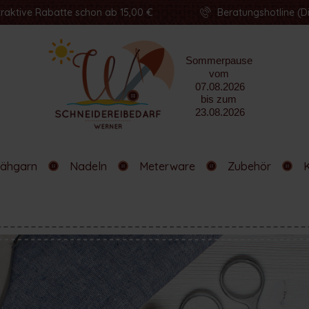
traktive Rabatte schon ab 15,00 €
Beratungshotline (Di
ähgarn
Nadeln
Meterware
Zubehör