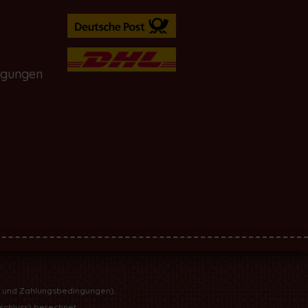
ngungen
- und Zahlungsbedingungen
).
rschluss) berechnet