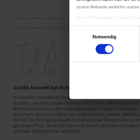
unsere Webseite weiterhin nutzen
Unter "Details zeigen" finden Sie
(zur Nutzung der Webseite benöti
Einwilligungsauswahl
Impressum
|
Datenschutzerkläru
Notwendig
Entdecken Sie uns
Werner lässt das 
umfangreichen Sor
Große Auswahl bei Schneidereibedarf Werner
In unserem Onlineshop finden Sie alles was das Schneiderher
Bändern, Kordeln, Applikationen und Ösen in allen möglichen 
Reißverschlüssen in den verschiedensten Farben und Längen 
Sortiment. Natürlich haben wir auch Scheren, Lineale, Nadel
für Sie. Die Kategorie Angebote bietet Ihnen Restposten zu 
günstigen Preis. Beachten Sie auch unsere aktuellen Sondera
sich kein Schnäppchen entgehen.