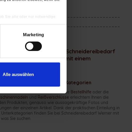
 ob Sie alle oder nur notwendige
Marketing
eibedarf und Kurzwaren. Schneidereibedarf
rschlagen und überzeugt mit einem
Alle auswählen
efunden dank übersichtlicher Kategorien
nen zu den einzelnen Themen wie die
Bestellhilfe
oder die
chinennadeln
und
Reißverschlüsse
erleichtern Ihnen die
en Produkten, genauso wie aussagekräftige Fotos und
gen der einzelnen Artikel. Dank der praktischen Einteilung in
Unterkategorien finden Sie bei Schneidereibedarf Werner mit
 was Sie suchen.