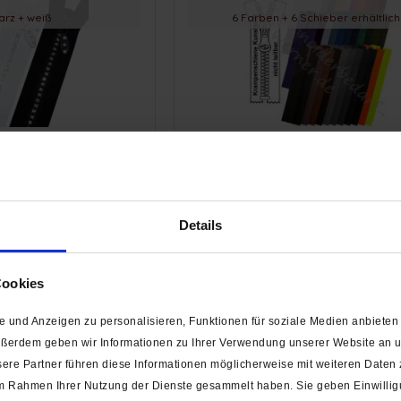
arz + weiß
6 Farben + 6 Schieber erhältlich
s-Reißverschluss
6 mm - Reißverschluss Krampens
- 1-Weg - Nicht Teilbar
(Kunststoff) - 1-Weg - Nicht Tei
0,60 € *
ab 6,15 € *
Details
Cookies
gant & schön
4 Farben - 5 Schieber
 und Anzeigen zu personalisieren, Funktionen für soziale Medien anbieten 
 + silber
ußerdem geben wir Informationen zu Ihrer Verwendung unserer Website an un
ere Partner führen diese Informationen möglicherweise mit weiteren Daten
e im Rahmen Ihrer Nutzung der Dienste gesammelt haben. Sie geben Einwilli