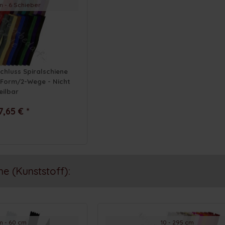
n - 6 Schieber
chluss Spiralschiene
O-Form/2-Wege - Nicht
eilbar
7,65 € *
e (Kunststoff):
m - 60 cm
10 - 295 cm