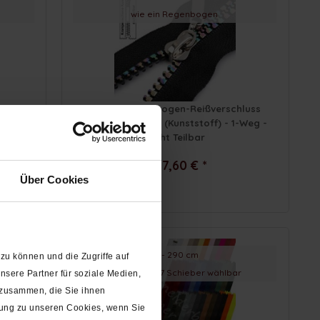
wie ein Regenbogen
chiene
6 mm - Regenbogen-Reißverschluss
lbar
Krampenschiene (Kunststoff) - 1-Weg -
Nicht Teilbar
ab 7,60 € *
Über Cookies
10 - 290 cm
zu können und die Zugriffe auf
34 Farben + 7 Schieber wählbar
sere Partner für soziale Medien,
 zusammen, die Sie ihnen
gung zu unseren Cookies, wenn Sie