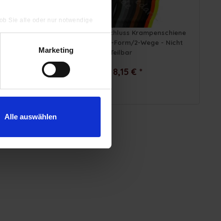
 ob Sie alle oder nur notwendige
luss
6 mm - Reißverschluss Krampenschiene
Weg -
(Kunststoff) - O-Form/2-Wege - Nicht
Marketing
Teilbar
ab 8,15 € *
Alle auswählen