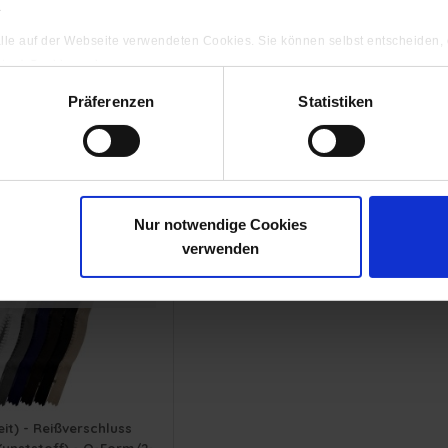
.
 alle auf der Webseite verwendeten Cookies. Sie können selbst entscheiden,
gten) Cookies zulassen.
hluss Krampenschiene
9 mm (extra breit) - Reißversch
l/Viereckig/Cube- 1-Weg
Krampenschiene (Kunststoff) - 1-
ng
Präferenzen
Statistiken
ht Teilbar
Nicht Teilbar
8,15 € *
ab 11,60 € *
Nur notwendige Cookies
verwenden
- 990 cm
 - 5 Schieber
it) - Reißverschluss