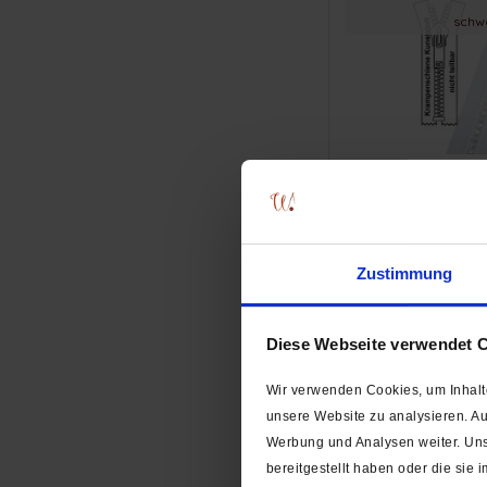
grün
schw
dunkelgrün
olivgrün
sumpfgrün / oliv
dunkelolivgrün
jeansblau
5 mm - Stras
babyblau
(Krampenschiene) 
hellblau
blau
ab 1
mittelblau
Zustimmung
königsblau
dunkelpetrol
Diese Webseite verwendet 
dunkelblau
tiefdunkelblau
extrava
Wir verwenden Cookies, um Inhalte
grau
gold
unsere Website zu analysieren. A
mausgrau
Werbung und Analysen weiter. Uns
mittelgrau
bereitgestellt haben oder die si