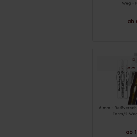
Weg - N
ab 
10 
5 Farben
6 mm - Reißversch
Form/2-Wege
ab 1