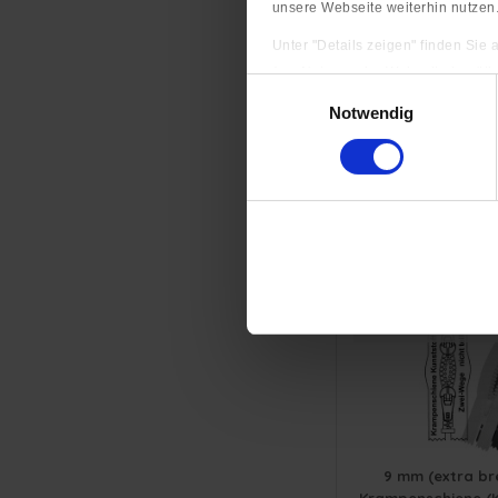
schiefergrau
unsere Webseite weiterhin nutzen
anthrazitgrau
Unter "Details zeigen" finden Sie
dunkelgrau
(zur Nutzung der Webseite benöti
6 mm - Reißversc
Einwilligungsauswahl
schwarz
(Kunststoff) Würfe
Impressum
|
Datenschutzerkläru
Notwendig
- Nic
neonorange
neongelbgrün
ab 
10 
7 Farben
9 mm (extra bre