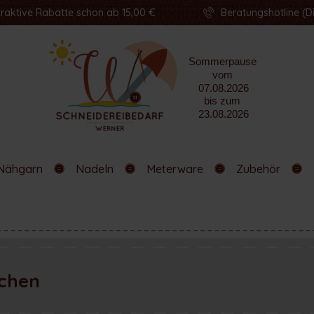
traktive Rabatte schon ab 15,00 €
Beratungshotline (Di
Nähgarn
Nadeln
Meterware
Zubehör
schen