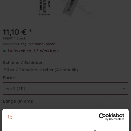
11,10 € *
Inhalt:
1 Stück
inkl. MwSt.
zzgl. Versandkosten
Lieferzeit ca. 1-3 Werktage
Schiene / Schieber:
Silber / Standardschieber (Automatik)
Farbe:
Länge (in cm):
In den
Warenkorb
Stk.