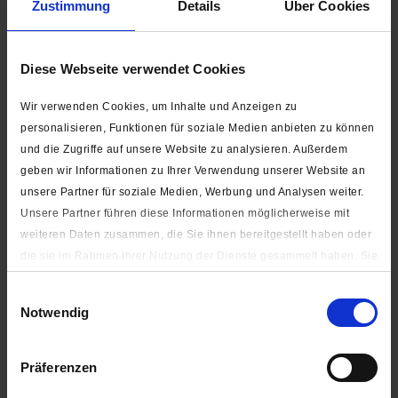
Zustimmung
Details
Über Cookies
SCHNELLAUSWAHL:
Diese Webseite verwendet Cookies
Wir verwenden Cookies, um Inhalte und Anzeigen zu
Silber / Standardschieber (Automatik)
personalisieren, Funktionen für soziale Medien anbieten zu können
und die Zugriffe auf unsere Website zu analysieren. Außerdem
geben wir Informationen zu Ihrer Verwendung unserer Website an
unsere Partner für soziale Medien, Werbung und Analysen weiter.
Unsere Partner führen diese Informationen möglicherweise mit
Auf die Wunschliste
weiteren Daten zusammen, die Sie ihnen bereitgestellt haben oder
die sie im Rahmen Ihrer Nutzung der Dienste gesammelt haben. Sie
Artikel-Nr.:
5745-1103-0055-311
geben Einwilligung zu unseren Cookies, wenn Sie unsere Webseite
Einwilligungsauswahl
weiterhin nutzen.
Beschreibung
Notwendig
Unter "Details zeigen" finden Sie alle auf der Webseite
Farbe: siehe Auswahlfeld oben Schiene: Silber Schieber:
Standardschieber Anzahl...
mehr
verwendeten Cookies. Sie können selbst entscheiden, ob Sie alle
Präferenzen
oder nur notwendige (zur Nutzung der Webseite benötigten)
Längenübersicht
Cookies zulassen.