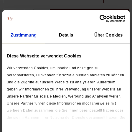
In den
Warenkorb
Stk.
FARB-SCHNELLAUSWAHL
Zustimmung
Details
Über Cookies
Diese Webseite verwendet Cookies
Wir verwenden Cookies, um Inhalte und Anzeigen zu
personalisieren, Funktionen für soziale Medien anbieten zu können
und die Zugriffe auf unsere Website zu analysieren. Außerdem
geben wir Informationen zu Ihrer Verwendung unserer Website an
unsere Partner für soziale Medien, Werbung und Analysen weiter.
Unsere Partner führen diese Informationen möglicherweise mit
weiteren Daten zusammen, die Sie ihnen bereitgestellt haben oder
SCHIEBER-SCHNELLAUSWAHL:
die sie im Rahmen Ihrer Nutzung der Dienste gesammelt haben. Sie
geben Einwilligung zu unseren Cookies, wenn Sie unsere Webseite
Einwilligungsauswahl
weiterhin nutzen.