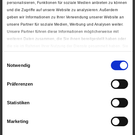
personalisieren, Funktionen für soziale Medien anbieten zu können
und die Zugriffe auf unsere Website zu analysieren. Außerdem
geben wir Informationen zu Ihrer Verwendung unserer Website an
unsere Partner für soziale Medien, Werbung und Analysen weiter.
Unsere Partner führen diese Informationen möglicherweise mit
8 mm - Reißverschluss Metallschiene - 1-Weg - Nicht
Teilbar
weiteren Daten zusammen, die Sie ihnen bereitgestellt haben oder
die sie im Rahmen Ihrer Nutzung der Dienste gesammelt haben. Sie
geben Einwilligung zu unseren Cookies, wenn Sie unsere Webseite
ab 14,60 € *
Einwilligungsauswahl
weiterhin nutzen.
Notwendig
Unter "Details zeigen" finden Sie alle auf der Webseite
verwendeten Cookies. Sie können selbst entscheiden, ob Sie alle
Präferenzen
oder nur notwendige (zur Nutzung der Webseite benötigten)
von 10 - 95 cm
Cookies zulassen.
3 Schienen
Statistiken
Impressum
|
Datenschutzerklärung
Marketing