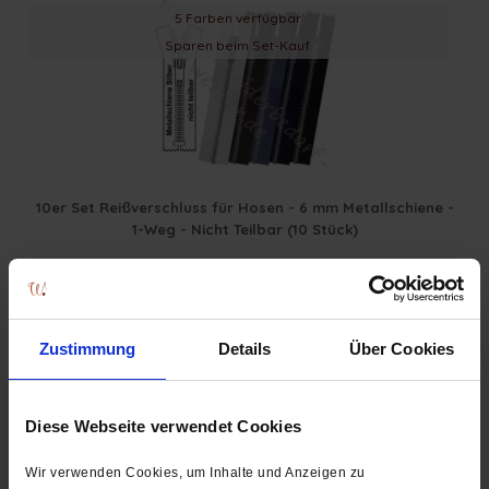
5 Farben verfügbar
Sparen beim Set-Kauf
10er Set Reißverschluss für Hosen - 6 mm Metallschiene -
1-Weg - Nicht Teilbar (10 Stück)
ab 9,50 € *
Zustimmung
Details
Über Cookies
schwarz und braun
Diese Webseite verwendet Cookies
Silber oder Altmessing
Wir verwenden Cookies, um Inhalte und Anzeigen zu