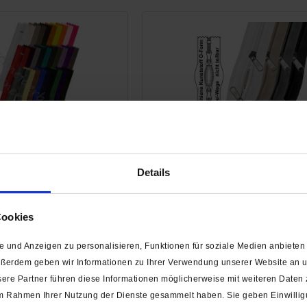
rschluss Spiralschiene
10,5 mm (extra breit) - Reißver
- O-Form/2-Wege - Nicht
Spiralschiene (Kunststoff)-Zel
Details
Teilbar
Form/2-Wege- Nicht Teilb
Cookies
 und Anzeigen zu personalisieren, Funktionen für soziale Medien anbieten 
ußerdem geben wir Informationen zu Ihrer Verwendung unserer Website an un
ere Partner führen diese Informationen möglicherweise mit weiteren Daten
e im Rahmen Ihrer Nutzung der Dienste gesammelt haben. Sie geben Einwilli