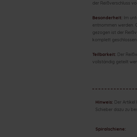
der Reißverschluss v
Besonderheit:
Im unte
entnommen werden. Obe
gezogen ist der Reißv
komplett geschlossen
Teilbarkeit:
Der Reißve
vollständig geteilt we
Hinweis:
Der Artikel
Schieber dazu zu bes
Spiralschiene: