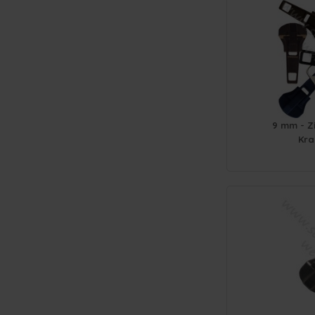
9 mm - Z
Kra