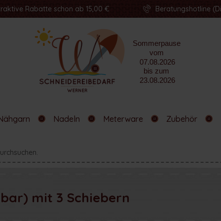
traktive Rabatte schon ab 15,00 €
Beratungshotline (Di
Nähgarn
Nadeln
Meterware
Zubehör
lbar) mit 3 Schiebern