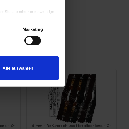
 ob Sie alle oder nur notwendige
hluss
Marketing
-Form/2-
Alle auswählen
ene - O-
8 mm - Reißverschluss Metallschiene - O-