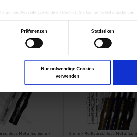
.
 alle auf der Webseite verwendeten Cookies. Sie können selbst entscheiden,
gten) Cookies zulassen.
ng
rschluss Krampenschiene
9 mm (extra breit) - Reißversc
Präferenzen
Statistiken
- O-Form/2-Wege - Nicht
Krampenschiene (Kunststoff) - O
Teilbar
Wege - Nicht Teilbar
Nur notwendige Cookies
verwenden
rschluss Metallschiene -
6 mm - Reißverschluss Metallschi