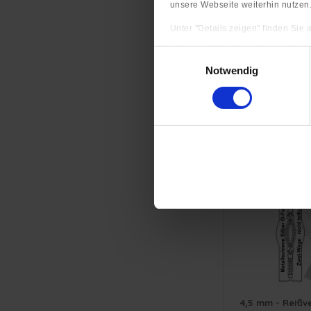
unsere Webseite weiterhin nutzen
Unter "Details zeigen" finden Sie
(zur Nutzung der Webseite benöti
Einwilligungsauswahl
Impressum
|
Datenschutzerkläru
6 mm - Reißve
Notwendig
(Kunststoff) 
Metallschiene:
4,5 mm - Reißve