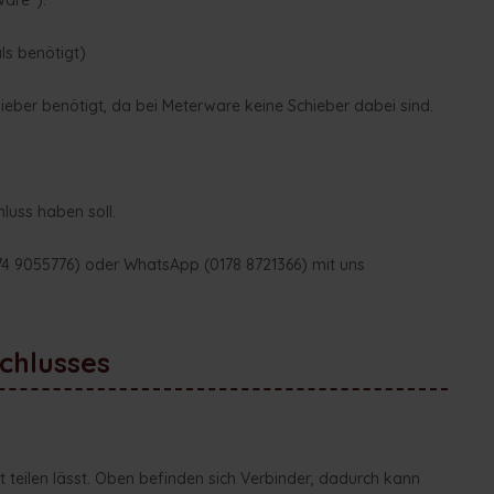
ware").
s benötigt)
ieber benötigt, da bei Meterware keine Schieber dabei sind.
)
luss haben soll.
874 9055776) oder WhatsApp (0178 8721366) mit uns
chlusses
t teilen lässt. Oben befinden sich Verbinder, dadurch kann