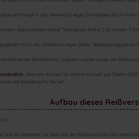
 Schienenart und Breite auswählen (siehe "Verfügbare Artikel Meter
arbe und Menge in den Warenkorb legen (mindestens 10 cm mehr al
hieber dazu bestellen (siehe "Verfügbare Artikel"). Es werden 3 Sch
gsgebühr mit in den Warenkorb legen (siehe "Bearbeitungsgebühr"
rfeld (letzter Bestellschritt) angeben welche Länge der Reißversch
mständlich:
Alternativ können Sie einfach Kontakt per Telefon (02
men die Bestellung für Sie auf.
Aufbau dieses Reißvers
tück
t sich ein Verbinder, so dass sich der Reißverschluss von unten nich