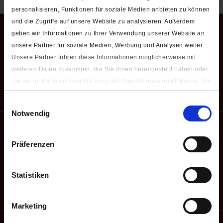
personalisieren, Funktionen für soziale Medien anbieten zu können
WhatsApp Chat
und die Zugriffe auf unsere Website zu analysieren. Außerdem
geben wir Informationen zu Ihrer Verwendung unserer Website an
unsere Partner für soziale Medien, Werbung und Analysen weiter.
E-Mail
Unsere Partner führen diese Informationen möglicherweise mit
weiteren Daten zusammen, die Sie ihnen bereitgestellt haben oder
Service Hotline
die sie im Rahmen Ihrer Nutzung der Dienste gesammelt haben. Sie
geben Einwilligung zu unseren Cookies, wenn Sie unsere Webseite
Bestellung widerrufen
Einwilligungsauswahl
weiterhin nutzen.
Notwendig
Shop Service
Unter "Details zeigen" finden Sie alle auf der Webseite
verwendeten Cookies. Sie können selbst entscheiden, ob Sie alle
Präferenzen
Informationen
oder nur notwendige (zur Nutzung der Webseite benötigten)
Cookies zulassen.
Zahlungsarten
Statistiken
Impressum
|
Datenschutzerklärung
Versand
Marketing