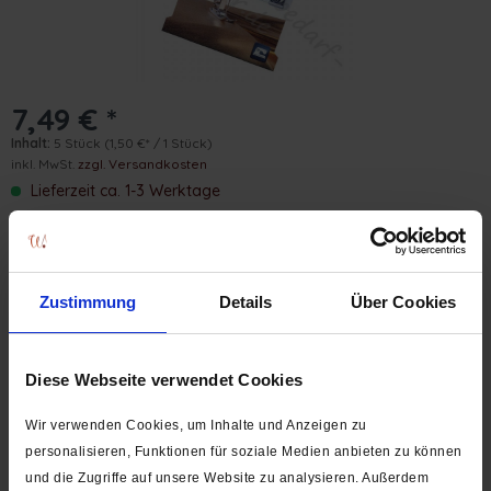
7,49 € *
Inhalt:
5 Stück
(1,50 €* / 1 Stück)
inkl. MwSt.
zzgl. Versandkosten
Lieferzeit ca. 1-3 Werktage
Hersteller:
Organ Needle
Lieferumfang:
Zustimmung
Details
Über Cookies
5 Nadeln
Stärke:
75 NM
Diese Webseite verwendet Cookies
Wir verwenden Cookies, um Inhalte und Anzeigen zu
In den
Warenkorb
Pck.
personalisieren, Funktionen für soziale Medien anbieten zu können
Auf die Wunschliste
und die Zugriffe auf unsere Website zu analysieren. Außerdem