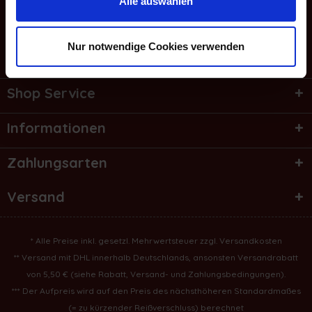
Alle auswählen
Service Hotline
Nur notwendige Cookies verwenden
Bestellung widerrufen
Shop Service
Informationen
Zahlungsarten
Versand
* Alle Preise inkl. gesetzl. Mehrwertsteuer zzgl.
Versandkosten
** Versand mit DHL innerhalb Deutschlands, ansonsten Versandrabatt
von 5,50 € (
siehe Rabatt, Versand- und Zahlungsbedingungen
).
*** Der Aufpreis wird auf den Preis des nächsthöheren Standardmaßes
(= zu kürzender Reißverschluss) berechnet