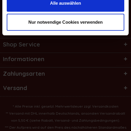
E-Mail
Alle auswählen
Service Hotline
Nur notwendige Cookies verwenden
Bestellung widerrufen
Shop Service
Informationen
Zahlungsarten
Versand
* Alle Preise inkl. gesetzl. Mehrwertsteuer zzgl.
Versandkosten
** Versand mit DHL innerhalb Deutschlands, ansonsten Versandrabatt
von 5,50 € (
siehe Rabatt, Versand- und Zahlungsbedingungen
).
*** Der Aufpreis wird auf den Preis des nächsthöheren Standardmaßes