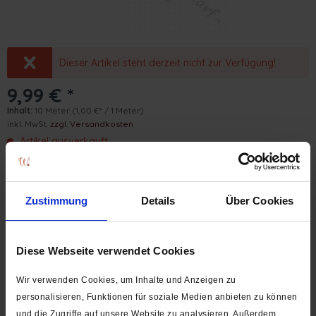
Dieser Artikel steht derzeit nicht zur Verfügung!
9,99 € *
Inhalt:
10 Meter
(1,00 €* / 1 Meter)
inkl. MwSt.
zzgl. Versandkosten
Artikel ausverkauft
Breite - Länge - Farbe:
Zustimmung
Details
Über Cookies
Diese Webseite verwendet Cookies
SCHNELLAUSWAHL:
Wir verwenden Cookies, um Inhalte und Anzeigen zu
35 mm / 10 Meter / weiß
35 mm / 50 Meter / weiß
personalisieren, Funktionen für soziale Medien anbieten zu können
und die Zugriffe auf unsere Website zu analysieren. Außerdem