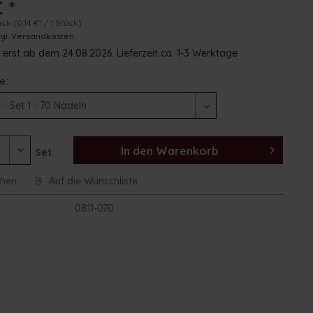
 *
ück
(0,14 €* / 1 Stück)
zgl. Versandkosten
erst ab dem 24.08.2026. Lieferzeit ca. 1-3 Werktage
e:
In den
Warenkorb
Set
chen
Auf die Wunschliste
:
0811-070