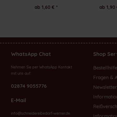
ab 1,60 € *
ab 1,90 
WhatsApp Chat
Shop Ser
Nehmen Sie per WhatsApp Kontakt
Bestellhilf
mit uns auf:
Fragen & 
02874 9055776
Newsletter
Informatio
E-Mail
Reißversch
info@schneidereibedarf-werner.de
Informati