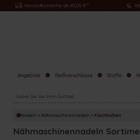
Versandkostenfrei ab 60,00 €**
At
Angebote
Reißverschlüsse
Stoffe
N
Nadeln
>
Nähmaschinennadeln
>
Flachkolben
Nähmaschinennadeln Sortim