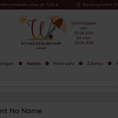
traktive Rabatte schon ab 15,00 €
Beratungshotline (Di
ähgarn
Nadeln
Meterware
Zubehör
ent No Name