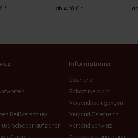
€ *
ab 4,10 € *
ab
vice
Informationen
e
Über uns
Antworten
Rabattübersicht
Versandbedingungen
nen Reißverschluss
Versand Österreich
luss-Schieber aufziehen
Versand Schweiz
onen Garne
Zahlungsbedingungen