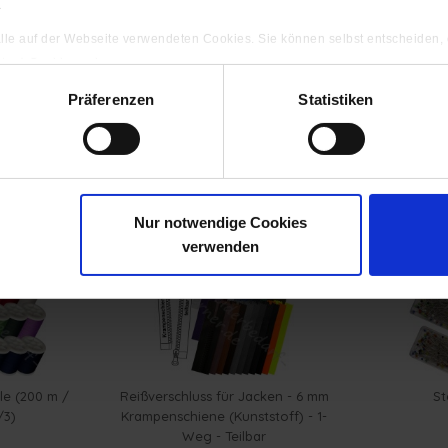
.
 alle auf der Webseite verwendeten Cookies. Sie können selbst entscheiden,
gten) Cookies zulassen.
ng
Präferenzen
Statistiken
ls angesehen
Nur notwendige Cookies
verwenden
e (200 m /
Reißverschluss für Jacken - 6 mm
St
/3)
Krampenschiene (Kunststoff) - 1-
Weg - Teilbar