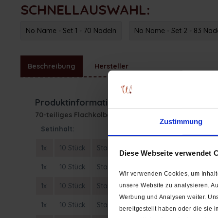
SCHNELLAUSWAHL:
No Name - Set 1 - 70 Nadeln
No Name - Set 2 - 83 Nad
Beschreibung
Hersteller
Produktinformationen "Nähmaschinennade
70-teiliges Flachkolben-Sortiment
Zustimmung
Setinhalt:
1x
10 Stück
Standard
Stärke 70 NM
Diese Webseite verwendet 
1x
10 Stück
Standard
Stärke 80 NM
Wir verwenden Cookies, um Inhalte
1x
10 Stück
Standard
Stärke 90 NM
unsere Website zu analysieren. A
Werbung und Analysen weiter. Uns
1x
10 Stück
Standard
Stärke 100 NM
bereitgestellt haben oder die si