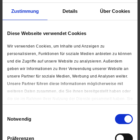
Zustimmung
Details
Über Cookies
In den
Warenkorb
Stk.
Diese Webseite verwendet Cookies
Wir verwenden Cookies, um Inhalte und Anzeigen zu
FARB-SCHNELLAUSWAHL:
personalisieren, Funktionen für soziale Medien anbieten zu können
und die Zugriffe auf unsere Website zu analysieren. Außerdem
geben wir Informationen zu Ihrer Verwendung unserer Website an
unsere Partner für soziale Medien, Werbung und Analysen weiter.
Unsere Partner führen diese Informationen möglicherweise mit
weiteren Daten zusammen, die Sie ihnen bereitgestellt haben oder
die sie im Rahmen Ihrer Nutzung der Dienste gesammelt haben. Sie
Auf die Wunschliste
geben Einwilligung zu unseren Cookies, wenn Sie unsere Webseite
Einwilligungsauswahl
weiterhin nutzen.
Artikel-Nr.:
6200-020-0175-010
Notwendig
Unter "Details zeigen" finden Sie alle auf der Webseite
Beschreibung
verwendeten Cookies. Sie können selbst entscheiden, ob Sie alle
Präferenzen
oder nur notwendige (zur Nutzung der Webseite benötigten)