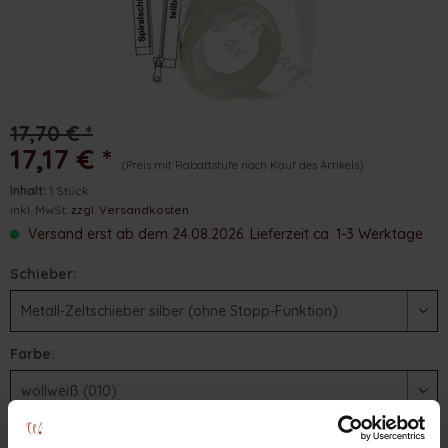
17,70 € *
17,17 € *
(Preis mit Rabattstufe nach Kauf des Artikels)
Inhalt:
1 Stück
inkl. MwSt.
zzgl. Versandkosten
Versand erst ab dem 24.08.2026. Lieferzeit ca. 1-3 Werktage
Schieber:
Farbe:
Länge (in cm):