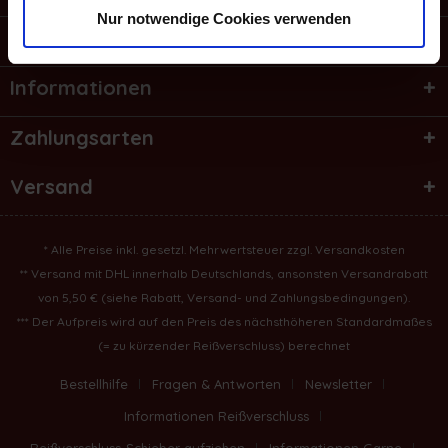
Nur notwendige Cookies verwenden
Shop Service
Informationen
Zahlungsarten
Versand
* Alle Preise inkl. gesetzl. Mehrwertsteuer zzgl.
Versandkosten
** Versand mit DHL innerhalb Deutschlands, ansonsten Versandrabatt
von 5,50 € (
siehe Rabatt, Versand- und Zahlungsbedingungen
).
*** Der Aufpreis wird auf den Preis des nächsthöheren Standardmaßes
(= zu kürzender Reißverschluss) berechnet
Bestellhilfe
Fragen & Antworten
Newsletter
Informationen Reißverschluss
Reißverschluss-Schieber aufziehen
Informationen Garne