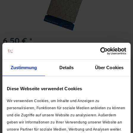
6,50 € *
Inhalt:
5 Meter
(1,30 €* / 1 Meter)
inkl. MwSt.
zzgl. Versandkosten
Lieferzeit ca. 1-3 Werktage
Zustimmung
Details
Über Cookies
In den
Warenkorb
Stk.
Auf die Wunschliste
Diese Webseite verwendet Cookies
Artikel-Nr.:
0525
Wir verwenden Cookies, um Inhalte und Anzeigen zu
personalisieren, Funktionen für soziale Medien anbieten zu können
Beschreibung
und die Zugriffe auf unsere Website zu analysieren. Außerdem
PRYM-Artikel-Nr. 910 121 Material: 72% Polyester, 28%
geben wir Informationen zu Ihrer Verwendung unserer Website an
Elastodien Breite: 10 mm Länge:...
mehr
unsere Partner für soziale Medien, Werbung und Analysen weiter.