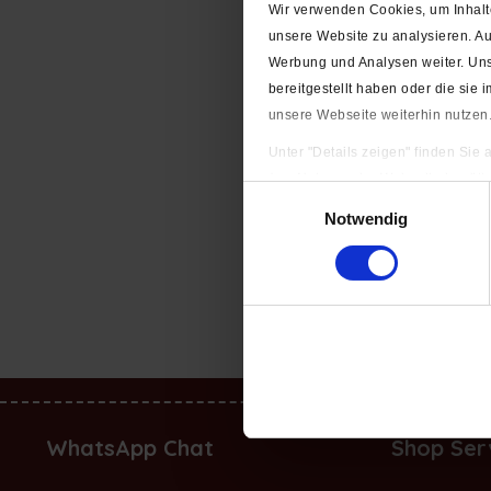
Wir verwenden Cookies, um Inhalte
K
unsere Website zu analysieren. A
Werbung und Analysen weiter. Uns
bereitgestellt haben oder die si
unsere Webseite weiterhin nutzen
Unter "Details zeigen" finden Sie
(zur Nutzung der Webseite benöti
Einwilligungsauswahl
Impressum
|
Datenschutzerkläru
Notwendig
Obst 
WhatsApp Chat
Shop Ser