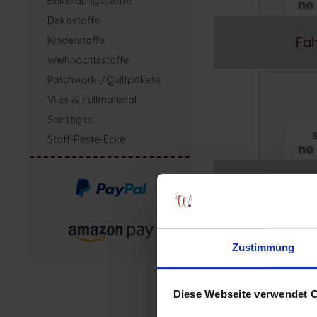
Bekleidungsstoffe
Dekostoffe
Fa
Kinderstoffe
Weihnachtsstoffe
Patchwork-/Quiltpakete
Vlies & Füllmaterial
Sonstiges
Stoff-Reste-Ecke
K
Zustimmung
Diese Webseite verwendet 