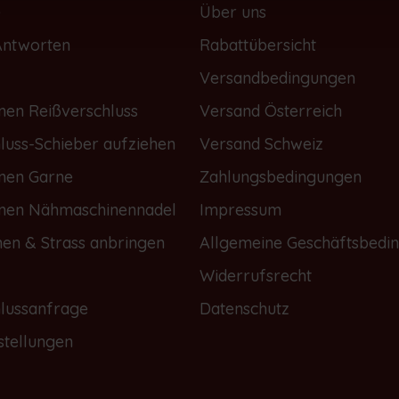
e
Über uns
Antworten
Rabattübersicht
Versandbedingungen
nen Reißverschluss
Versand Österreich
luss-Schieber aufziehen
Versand Schweiz
onen Garne
Zahlungsbedingungen
onen Nähmaschinennadel
Impressum
nen & Strass anbringen
Allgemeine Geschäftsbedi
Widerrufsrecht
lussanfrage
Datenschutz
stellungen