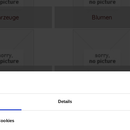
hrzeuge
Blumen
reise
Punkte
Details
Cookies