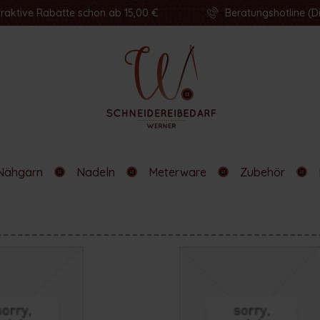
traktive Rabatte schon ab 15,00 €
Beratungshotline (Di
Nähgarn
Nadeln
Meterware
Zubehör