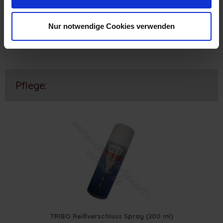
ab 9,55 € *
Nur notwendige Cookies verwenden
Pflege:
TRIBO Reißverschluss Spray (200 ml)