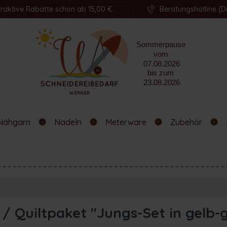
traktive Rabatte schon ab 15,00 €
Beratungshotline (Di
Nähgarn
Nadeln
Meterware
Zubehör
 Quiltpaket "Jungs-Set in gelb-gr