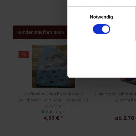
(zur Nutzung der Webseite benöti
Einwilligungsauswahl
Impressum
|
Datenschutzerkläru
Notwendig
Kunden kauften auch
Kunden haben sich ebenfal
Stoffpaket / Patchworkpaket /
2 Mtr. Motiv-Schrägb
Quiltpaket "Hello Baby" (5x je ca. 30
(20 mm bre
x 70 cm)
Auf Lager
4,99 € *
ab 2,70 