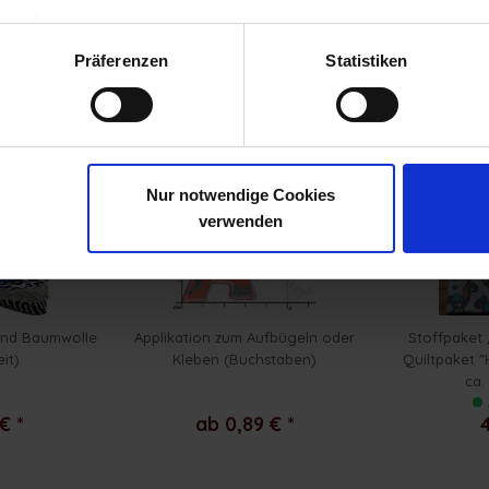
gten) Cookies zulassen.
ng
Präferenzen
Statistiken
ls angesehen
Nur notwendige Cookies
verwenden
and Baumwolle
Applikation zum Aufbügeln oder
Stoffpaket
it)
Kleben (Buchstaben)
Quiltpaket "H
ca.
€ *
ab 0,89 € *
4