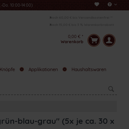
.-Do. 10:00-14:00)
Noch
Noch
60,00 €
60,00 €
bis Versandkostenfrei
bis Versandkostenfrei
**
**
Noch
Noch
15,00 €
15,00 €
bis
bis
3
3
% Warenkorbrabatt
% Warenkorbrabatt
0,00 € *
Warenkorb
Knöpfe
Applikationen
Haushaltswaren
ün-blau-grau" (5x je ca. 30 x