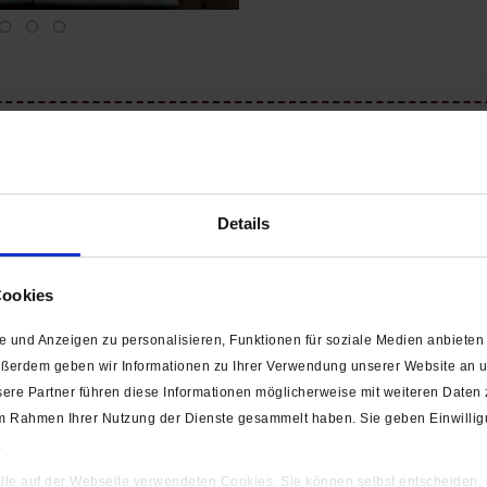
rkpaket / Quiltpaket "Jungs-Set in gelb-grün-blau-
. 70 cm breit
Details
uell nach Kundenwunsch direkt vom Stoffballen schneiden, immer nu
Cookies
r abgestimmtes Patchworkpaket bzw. Quiltpaket "Jungs-Set in
 und Anzeigen zu personalisieren, Funktionen für soziale Medien anbieten 
os. Oft werden mit diesen praktischen Stoffpaketen Kinder- & Baby
ußerdem geben wir Informationen zu Ihrer Verwendung unserer Website an un
ere Partner führen diese Informationen möglicherweise mit weiteren Daten
e im Rahmen Ihrer Nutzung der Dienste gesammelt haben. Sie geben Einwilli
 Die Motiv-Stoffe bieten wir
nicht
als Meterware an.
.
 Abbildung leicht abweichen!
 alle auf der Webseite verwendeten Cookies. Sie können selbst entscheiden,