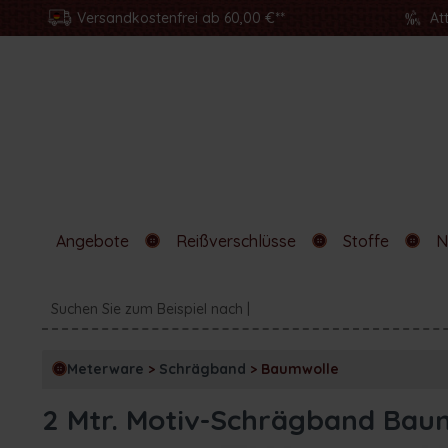
Versandkostenfrei ab 60,00 €**
At
Angebote
Reißverschlüsse
Stoffe
N
Meterware
>
Schrägband
>
Baumwolle
2 Mtr. Motiv-Schrägband Bau