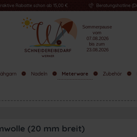
traktive Rabatte schon ab 15,00 €
Beratungshotline (Di
ähgarn
Nadeln
Meterware
Zubehör
mwolle (20 mm breit)