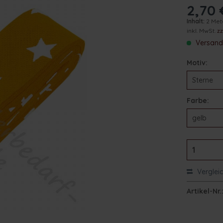
2,70 
Inhalt:
2 Me
inkl. MwSt.
z
Versand 
Motiv:
Farbe:
Verglei
Artikel-Nr.