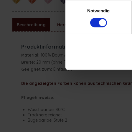
(zur Nutzung der Webseite benöti
Einwilligungsauswahl
Impressum
|
Datenschutzerkläru
Notwendig
Beschreibung
Hersteller
Produktinformationen "2 Mtr. Motiv-Schrä
Material:
100% Baumwolle (vorgefalzt)
Breite:
20 mm (ohne Falz: 32 mm)
Geeignet zum:
Einfassen
Die angezeigten Farben könen aus technischen Grün
Pflegehinweise:
Waschbar bei 40°C
Trocknergeeignet
Bügelbar bei Stufe 2