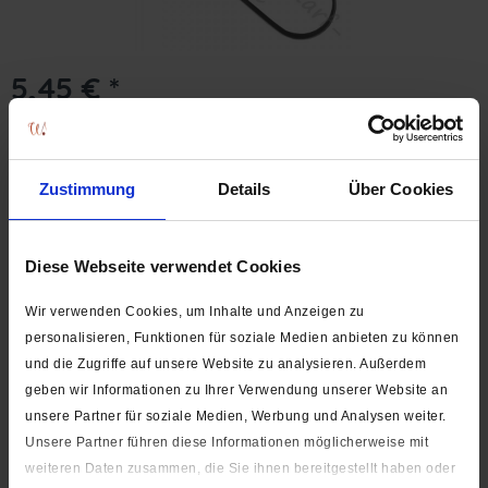
5,45 € *
Inhalt:
1 Stück
inkl. MwSt.
zzgl. Versandkosten
Versand erst ab dem 24.08.2026. Lieferzeit ca. 1-3 Werktage
Zustimmung
Details
Über Cookies
In den
Warenkorb
Stk.
Auf die Wunschliste
Diese Webseite verwendet Cookies
Artikel-Nr.:
2474
Wir verwenden Cookies, um Inhalte und Anzeigen zu
personalisieren, Funktionen für soziale Medien anbieten zu können
Beschreibung
und die Zugriffe auf unsere Website zu analysieren. Außerdem
Material: Aluminium (brünierte Klinge) Maße: Gesamtlänge
geben wir Informationen zu Ihrer Verwendung unserer Website an
des Sparschälers: ca. 10,5 cm...
mehr
unsere Partner für soziale Medien, Werbung und Analysen weiter.
Unsere Partner führen diese Informationen möglicherweise mit
Hersteller
weiteren Daten zusammen, die Sie ihnen bereitgestellt haben oder