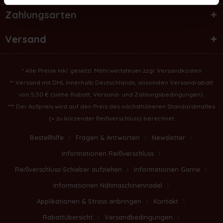
Zahlungsarten
Versand
* Alle Preise inkl. gesetzl. Mehrwertsteuer zzgl.
Versandkosten
** Versand mit DHL innerhalb Deutschlands, ansonsten Versandrabatt
von 5,50 € (
siehe Rabatt, Versand- und Zahlungsbedingungen
).
*** Der Aufpreis wird auf den Preis des nächsthöheren Standardmaßes
(= zu kürzender Reißverschluss) berechnet
Bestellhilfe
Fragen & Antworten
Newsletter
Informationen Reißverschluss
Reißverschluss-Schieber aufziehen
Informationen Garne
Informationen Nähmaschinennadel
Applikationen & Strass anbringen
Kontakt
Rabattübersicht
Versandbedingungen