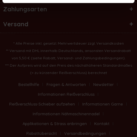
Zahlungsarten
Versand
* Alle Preise inkl. gesetzl. Mehrwertsteuer zzgl.
Versandkosten
** Versand mit DHL innerhalb Deutschlands, ansonsten Versandrabatt
von 5,50 € (
siehe Rabatt, Versand- und Zahlungsbedingungen
).
*** Der Aufpreis wird auf den Preis des nächsthöheren Standardmaßes
(= zu kürzender Reißverschluss) berechnet
Bestellhilfe
Fragen & Antworten
Newsletter
Informationen Reißverschluss
Reißverschluss-Schieber aufziehen
Informationen Garne
Informationen Nähmaschinennadel
Applikationen & Strass anbringen
Kontakt
Rabattübersicht
Versandbedingungen