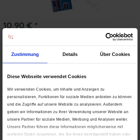
10,90 € *
Inhalt:
2 Paar
(5,45 €* / 1 Paar)
inkl. MwSt.
zzgl. Versandkosten
Versand erst ab dem 24.08.2026. Lieferzeit ca. 1-3 Werktage
Zustimmung
Details
Über Cookies
In den
Warenkorb
Pck.
Auf die Wunschliste
Diese Webseite verwendet Cookies
Artikel-Nr.:
2228
Wir verwenden Cookies, um Inhalte und Anzeigen zu
personalisieren, Funktionen für soziale Medien anbieten zu können
Beschreibung
und die Zugriffe auf unsere Website zu analysieren. Außerdem
Lieferumfang: 2 Stück Größe: 10 x 30 cm und 5 x 15 cm
geben wir Informationen zu Ihrer Verwendung unserer Website an
Material: Zellstoff und...
mehr
unsere Partner für soziale Medien, Werbung und Analysen weiter.
Unsere Partner führen diese Informationen möglicherweise mit
Hersteller
weiteren Daten zusammen, die Sie ihnen bereitgestellt haben oder