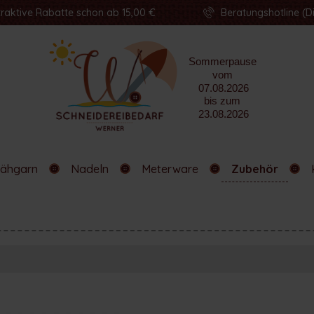
traktive Rabatte schon ab 15,00 €
Beratungshotline (Di
ähgarn
Nadeln
Meterware
Zubehör