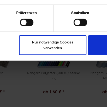
gten) Cookies zulassen.
ng
Präferenzen
Statistiken
ls angesehen
Nur notwendige Cookies
verwenden
eln
Nähgarn Polyester (200 m / Stärke
Nähgarn B
100)
St
€ *
ab 1,60 € *
ab