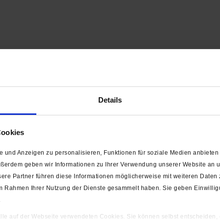
Details
Cookies
 und Anzeigen zu personalisieren, Funktionen für soziale Medien anbieten 
ußerdem geben wir Informationen zu Ihrer Verwendung unserer Website an un
150 cm ist der
Klassiker schlechthin
in jedem Nähkästchen. Immer d
ere Partner führen diese Informationen möglicherweise mit weiteren Daten
t man es nicht nur in den Nähzimmern, sondern auch so
in fast jede
e im Rahmen Ihrer Nutzung der Dienste gesammelt haben. Sie geben Einwilli
sches Maßband schon des Öfteren standardmäßig – wie ein Modeacces
.
istgebrauchteste Werkzeug
sollte immer in Griffweite sein! Wir b
 alle auf der Webseite verwendeten Cookies. Sie können selbst entscheiden,