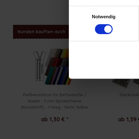
(zur Nutzung der Webseite benöti
Einwilligungsauswahl
Impressum
|
Datenschutzerkläru
Notwendig
Kunden kauften auch
Kunden haben sich ebenfal
Reißverschluss für Bettwäsche /
Stecknad
Kissen - 3 mm Spiralschiene
(Kunststoff) - 1-Weg - Nicht Teilbar
ab 1,30 € *
ab 1,59 