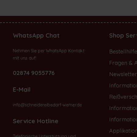
WhatsApp Chat
Shop Ser
Nehmen Sie per WhatsApp Kontakt
Bestellhilf
mit uns auf:
Fragen & 
02874 9055776
Newsletter
Informatio
E-Mail
Reißversch
info@schneidereibedarf-werner.de
Informati
Informati
Service Hotline
Applikatio
Telefonische Unterstützung und