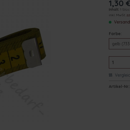
1,30 €
Inhalt:
1 Stü
inkl. MwSt.
z
Versand 
Farbe:
Verglei
Artikel-Nr.