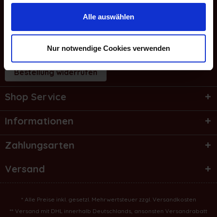
WhatsApp Chat
Alle auswählen
E-Mail
Service Hotline
Nur notwendige Cookies verwenden
Bestellung widerrufen
Shop Service
Informationen
Zahlungsarten
Versand
* Alle Preise inkl. gesetzl. Mehrwertsteuer zzgl.
Versandkosten
** Versand mit DHL innerhalb Deutschlands, ansonsten Versandrabatt