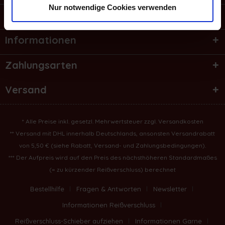
Nur notwendige Cookies verwenden
Shop Service
Informationen
Zahlungsarten
Versand
* Alle Preise inkl. gesetzl. Mehrwertsteuer zzgl.
Versandkosten
** Versand mit DHL innerhalb Deutschlands, ansonsten Versandrabatt
von 5,50 € (
siehe Rabatt, Versand- und Zahlungsbedingungen
).
*** Der Aufpreis wird auf den Preis des nächsthöheren Standardmaßes
(= zu kürzender Reißverschluss) berechnet
Bestellhilfe
Fragen & Antworten
Newsletter
Informationen Reißverschluss
Reißverschluss-Schieber aufziehen
Informationen Garne