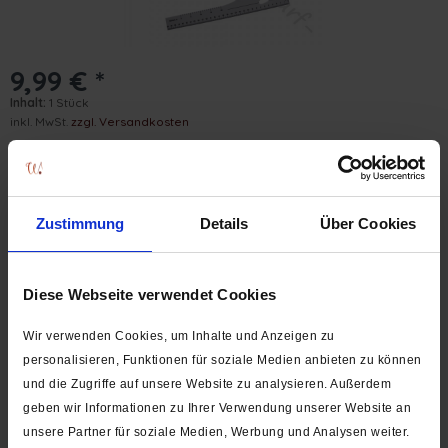
9,99 € *
Inhalt:
1 Stück
inkl. MwSt.
zzgl. Versandkosten
Versand erst ab dem 24.08.2026. Lieferzeit ca. 1-3 Werktage
Größe:
Zustimmung
Details
Über Cookies
In den
Warenkorb
Stk.
Diese Webseite verwendet Cookies
Auf die Wunschliste
Wir verwenden Cookies, um Inhalte und Anzeigen zu
personalisieren, Funktionen für soziale Medien anbieten zu können
Artikel-Nr.:
2224-001
und die Zugriffe auf unsere Website zu analysieren. Außerdem
geben wir Informationen zu Ihrer Verwendung unserer Website an
Beschreibung
unsere Partner für soziale Medien, Werbung und Analysen weiter.