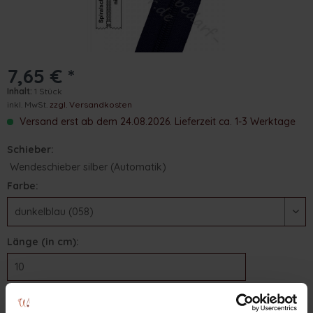
7,65 € *
Inhalt:
1 Stück
inkl. MwSt.
zzgl. Versandkosten
Versand erst ab dem 24.08.2026. Lieferzeit ca. 1-3 Werktage
Schieber:
Wendeschieber silber (Automatik)
Farbe:
Länge (in cm):
In den
Warenkorb
Stk.