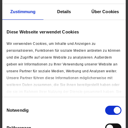
Zustimmung
Details
Über Cookies
FARB-SCHNELLAUSWAHL:
Diese Webseite verwendet Cookies
Wir verwenden Cookies, um Inhalte und Anzeigen zu
personalisieren, Funktionen für soziale Medien anbieten zu können
und die Zugriffe auf unsere Website zu analysieren. Außerdem
geben wir Informationen zu Ihrer Verwendung unserer Website an
unsere Partner für soziale Medien, Werbung und Analysen weiter.
Unsere Partner führen diese Informationen möglicherweise mit
weiteren Daten zusammen, die Sie ihnen bereitgestellt haben oder
Auf die Wunschliste
die sie im Rahmen Ihrer Nutzung der Dienste gesammelt haben. Sie
geben Einwilligung zu unseren Cookies, wenn Sie unsere Webseite
Artikel-Nr.:
5990-110-0010-058
Einwilligungsauswahl
weiterhin nutzen.
Notwendig
Unter "Details zeigen" finden Sie alle auf der Webseite
Beschreibung
verwendeten Cookies. Sie können selbst entscheiden, ob Sie alle
Farbe: siehe Auswahlfeld oben Schieber: Wendeschieber
Präferenzen