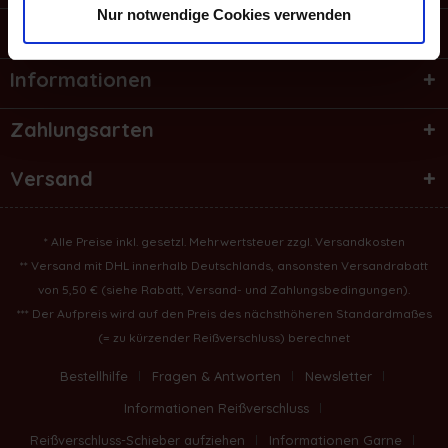
Nur notwendige Cookies verwenden
Shop Service
Informationen
Zahlungsarten
Versand
* Alle Preise inkl. gesetzl. Mehrwertsteuer zzgl.
Versandkosten
** Versand mit DHL innerhalb Deutschlands, ansonsten Versandrabatt
von 5,50 € (
siehe Rabatt, Versand- und Zahlungsbedingungen
).
*** Der Aufpreis wird auf den Preis des nächsthöheren Standardmaßes
(= zu kürzender Reißverschluss) berechnet
Bestellhilfe
Fragen & Antworten
Newsletter
Informationen Reißverschluss
Reißverschluss-Schieber aufziehen
Informationen Garne