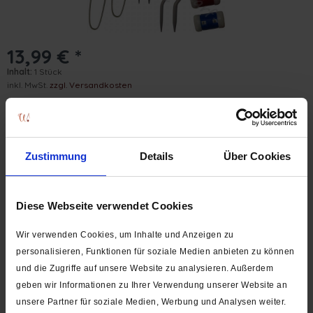
13,99 € *
Inhalt:
1 Stück
inkl. MwSt.
zzgl. Versandkosten
Lieferzeit ca. 1-3 Werktage
Set:
Zustimmung
Details
Über Cookies
In den
Warenkorb
Set
Diese Webseite verwendet Cookies
Auf die Wunschliste
Wir verwenden Cookies, um Inhalte und Anzeigen zu
personalisieren, Funktionen für soziale Medien anbieten zu können
Artikel-Nr.:
3002-001
und die Zugriffe auf unsere Website zu analysieren. Außerdem
geben wir Informationen zu Ihrer Verwendung unserer Website an
Beschreibung
unsere Partner für soziale Medien, Werbung und Analysen weiter.