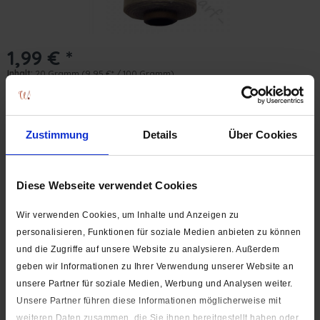
1,99 € *
Inhalt:
20 Gramm
(9,95 €* / 100 Gramm)
inkl. MwSt.
zzgl. Versandkosten
Versand erst ab dem 24.08.2026. Lieferzeit ca. 1-3 Werktage
Menge:
Zustimmung
Details
Über Cookies
20 g
Diese Webseite verwendet Cookies
In den
Warenkorb
Stk.
Wir verwenden Cookies, um Inhalte und Anzeigen zu
Auf die Wunschliste
personalisieren, Funktionen für soziale Medien anbieten zu können
Artikel-Nr.:
0290-020
und die Zugriffe auf unsere Website zu analysieren. Außerdem
geben wir Informationen zu Ihrer Verwendung unserer Website an
Beschreibung
unsere Partner für soziale Medien, Werbung und Analysen weiter.
Unsere Partner führen diese Informationen möglicherweise mit
Farbe: natur Gewicht: 20 g Material: 100% Baumwolle
Reihgarn , oder auch Heftfaden...
mehr
weiteren Daten zusammen, die Sie ihnen bereitgestellt haben oder