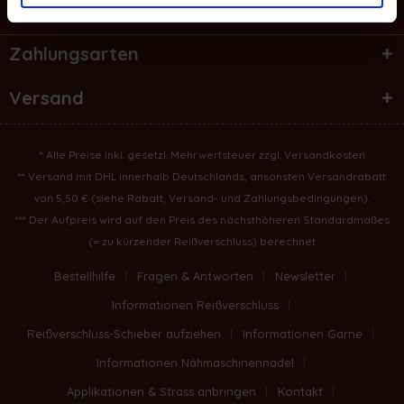
Informationen
Zahlungsarten
Versand
* Alle Preise inkl. gesetzl. Mehrwertsteuer zzgl.
Versandkosten
** Versand mit DHL innerhalb Deutschlands, ansonsten Versandrabatt
von 5,50 € (
siehe Rabatt, Versand- und Zahlungsbedingungen
).
*** Der Aufpreis wird auf den Preis des nächsthöheren Standardmaßes
(= zu kürzender Reißverschluss) berechnet
Bestellhilfe
Fragen & Antworten
Newsletter
Informationen Reißverschluss
Reißverschluss-Schieber aufziehen
Informationen Garne
Informationen Nähmaschinennadel
Applikationen & Strass anbringen
Kontakt