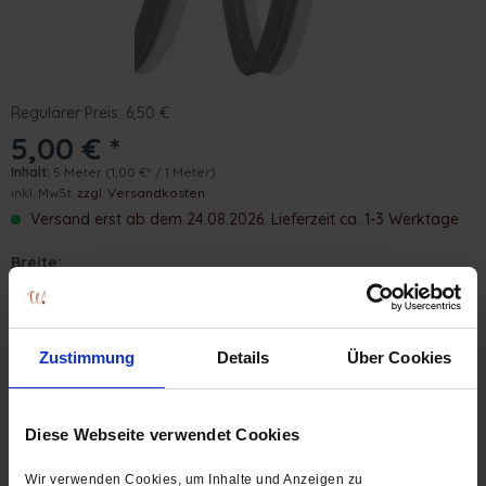
Regulärer Preis: 6,50 €
5,00 € *
Inhalt:
5 Meter
(1,00 €* / 1 Meter)
inkl. MwSt.
zzgl. Versandkosten
Versand erst ab dem 24.08.2026. Lieferzeit ca. 1-3 Werktage
Breite:
10 mm
Farbe:
grau-reflex (silber)
Zustimmung
Details
Über Cookies
Länge:
Diese Webseite verwendet Cookies
Wir verwenden Cookies, um Inhalte und Anzeigen zu