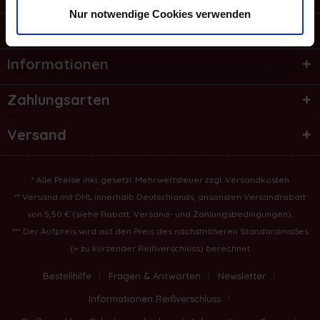
Nur notwendige Cookies verwenden
Shop Service
Informationen
Zahlungsarten
Versand
* Alle Preise inkl. gesetzl. Mehrwertsteuer zzgl.
Versandkosten
** Versand mit DHL innerhalb Deutschlands, ansonsten Versandrabatt
von 5,50 € (
siehe Rabatt, Versand- und Zahlungsbedingungen
).
*** Der Aufpreis wird auf den Preis des nächsthöheren Standardmaßes
(= zu kürzender Reißverschluss) berechnet
Bestellhilfe
Fragen & Antworten
Newsletter
Informationen Reißverschluss