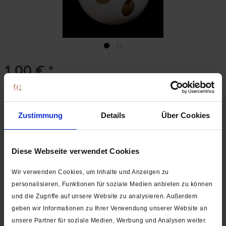
1,00 € *
Inhalt:
1 Stück
inkl. MwSt.
zzgl. Versandkosten
Versand erst ab dem 24.08.2026. Lieferzeit ca. 1-3 Werktage
Zustimmung
Details
Über Cookies
In den
Warenkorb
Stk.
Auf die Wunschliste
Diese Webseite verwendet Cookies
Artikel-Nr.:
2993
Wir verwenden Cookies, um Inhalte und Anzeigen zu
personalisieren, Funktionen für soziale Medien anbieten zu können
Beschreibung
und die Zugriffe auf unsere Website zu analysieren. Außerdem
Lieferumfang: 1 Stück Material Kugel: Kunststoff Material
geben wir Informationen zu Ihrer Verwendung unserer Website an
Inhalt/Schellen: Metall...
mehr
unsere Partner für soziale Medien, Werbung und Analysen weiter.