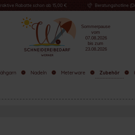
traktive Rabatte schon ab 15,00 €
Beratungshotline (Di
ähgarn
Nadeln
Meterware
Zubehör