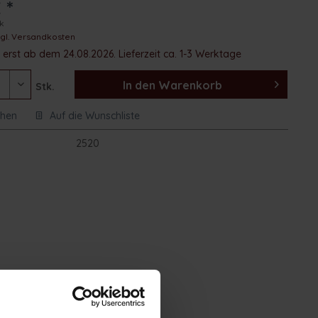
 *
ck
zgl. Versandkosten
erst ab dem 24.08.2026. Lieferzeit ca. 1-3 Werktage
In den
Warenkorb
Stk.
chen
Auf die Wunschliste
:
2520