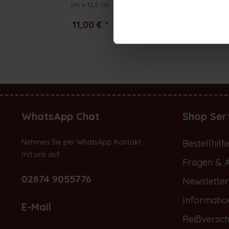
cm x 12,5 cm
6 cm)
11,00 € *
13,50 €
WhatsApp Chat
Shop Ser
Nehmen Sie per WhatsApp Kontakt
Bestellhilf
mit uns auf:
Fragen & 
02874 9055776
Newsletter
Informatio
E-Mail
Reißversch