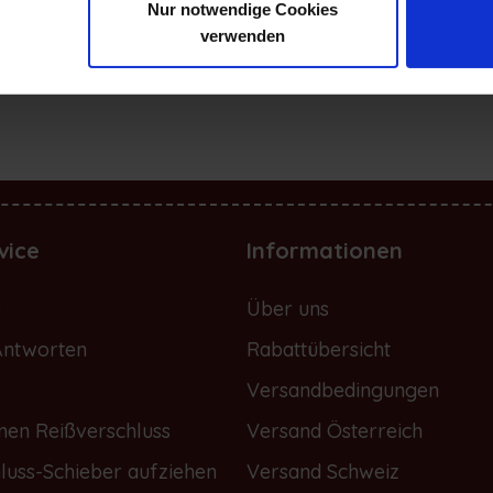
Nur notwendige Cookies
verwenden
 *
vice
Informationen
e
Über uns
Antworten
Rabattübersicht
Versandbedingungen
nen Reißverschluss
Versand Österreich
luss-Schieber aufziehen
Versand Schweiz