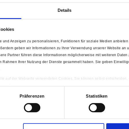
Details
Cookies
 und Anzeigen zu personalisieren, Funktionen für soziale Medien anbieten 
ußerdem geben wir Informationen zu Ihrer Verwendung unserer Website an un
ere Partner führen diese Informationen möglicherweise mit weiteren Daten
 haben sich ebenfalls angesehen
e im Rahmen Ihrer Nutzung der Dienste gesammelt haben. Sie geben Einwilli
.
 alle auf der Webseite verwendeten Cookies. Sie können selbst entscheiden,
gten) Cookies zulassen.
ng
Präferenzen
Statistiken
 / Behälter mit
13 cm x 26 cm x