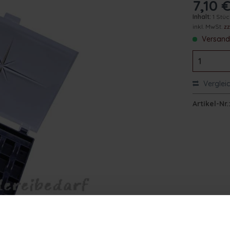
7,10 €
Inhalt:
1 Stü
inkl. MwSt.
z
Versand 
Verglei
Artikel-Nr.